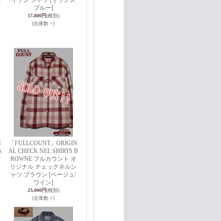
エ
イソン シャツ [サックス
ブルー]
17,800円
(税別)
[在庫数 ×]
N
「FULLCOUNT」ORIGIN
S
AL CHECK NEL SHIRTS B
オ
ROWNE フルカウント オ
リジナル チェックネルシ
ャツ ブラウン [ベージュ/
ワイン]
23,000円
(税別)
[在庫数 ×]