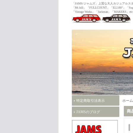
「JAMS/ジャムズ」上質な大人カジュ
「Mt.hill」「FULLCOUNT」「ILL180°」「Sug
「Vintage Works」「Jackman」「MAKERS」etc
特定商取引法表示
ホーム
商
JAMSのブログ