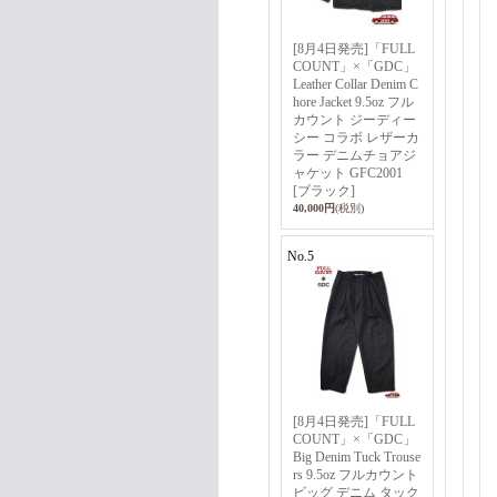
[8月4日発売]「FULL
COUNT」×「GDC」
Leather Collar Denim C
hore Jacket 9.5oz フル
カウント ジーディー
シー コラボ レザーカ
ラー デニムチョアジ
ャケット GFC2001
[ブラック]
40,000円
(税別)
No.5
[8月4日発売]「FULL
COUNT」×「GDC」
Big Denim Tuck Trouse
rs 9.5oz フルカウント
ビッグ デニム タック