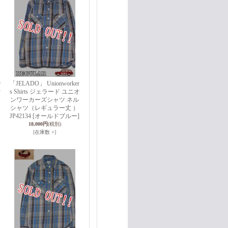
r
「JELADO」 Unionworker
オ
s Shirts ジェラード ユニオ
ンワーカーズシャツ ネル
シャツ（レギュラー丈 ）
JP42134 [オールドブルー]
18,000円
(税別)
[在庫数 ×]