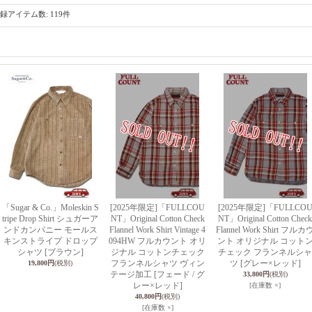
録アイテム数
:
119件
「Sugar & Co.」Moleskin S
[2025年限定]「FULLCOU
[2025年限定]「FULLCO
tripe Drop Shirt シュガーア
NT」Original Cotton Check
NT」Original Cotton Check
ンドカンパニー モールス
Flannel Work Shirt Vintage 4
Flannel Work Shirt フルカ
キンストライプ ドロップ
094HW フルカウント オリ
ント オリジナル コット
シャツ [ブラウン]
ジナル コットンチェック
チェック フランネルシャ
フランネルシャツ ヴィン
ツ [グレー×レッド]
19,800円
(税別)
テージ加工 [フェード / グ
33,800円
(税別)
レー×レッド]
[在庫数 ×]
40,800円
(税別)
[在庫数 ×]