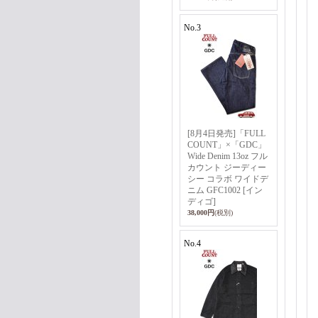
No.3
[8月4日発売]「FULL
COUNT」×「GDC」
Wide Denim 13oz フル
カウント ジーディー
シー コラボ ワイドデ
ニム GFC1002 [イン
ディゴ]
38,000円
(税別)
No.4