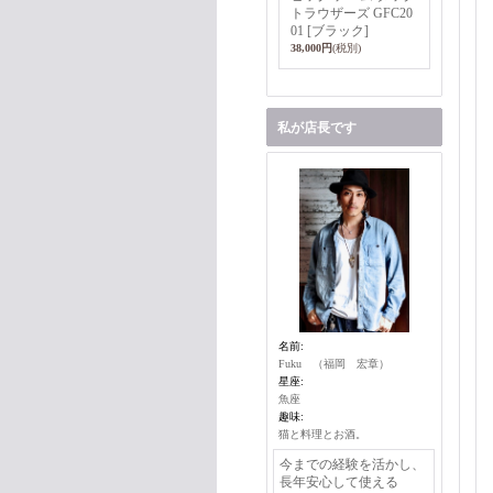
トラウザーズ GFC20
01 [ブラック]
38,000円
(税別)
私が店長です
名前:
Fuku （福岡 宏章）
星座:
魚座
趣味:
猫と料理とお酒。
今までの経験を活かし、
長年安心して使える