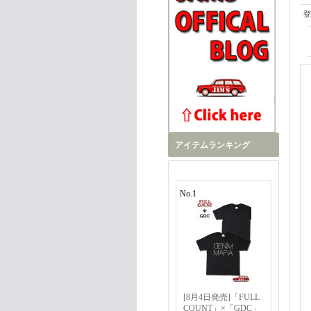
登
アイテムランキング
No.1
[8月4日発売]「FULL
COUNT」×「GDC」