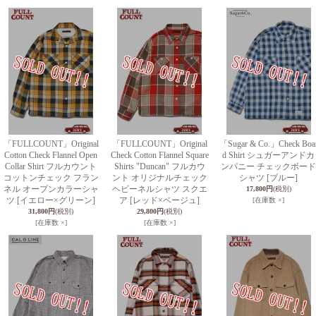
「FULLCOUNT」Original
「FULLCOUNT」Original
「Sugar & Co.」Check Boa
Cotton Check Flannel Open
Check Cotton Flannel Square
d Shirt シュガーアンドカ
Collar Shirt フルカウント
Shirts "Duncan" フルカウ
ンパニー チェックボード
コットンチェック フラン
ント オリジナルチェック
シャツ [ブルー]
ネル オープンカラーシャ
ヘビーネルシャツ スクエ
17,800円
(税別)
ツ [イエロー×グリーン]
ア [レッド×ベージュ]
[在庫数 ×]
31,800円
(税別)
29,800円
(税別)
[在庫数 ×]
[在庫数 ×]