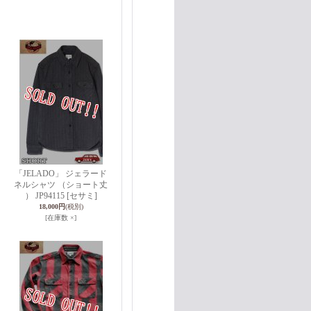
「JELADO」 ジェラード
ネルシャツ （ショート丈
） JP94115 [セサミ]
18,000円
(税別)
[在庫数 ×]