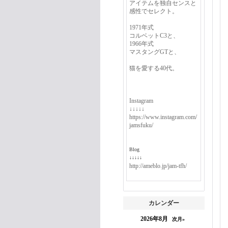
アイテムを独自センスと
感性でセレクト。
1971年式
コルベットC3と、
1966年式
マスタングGTと、
猫を愛する40代。
Instagram
↓↓↓↓↓
https://www.instagram.com/
jamsfuku/
Blog
↓↓↓↓↓
http://ameblo.jp/jam-tfh/
カレンダー
2026年8月
次月»