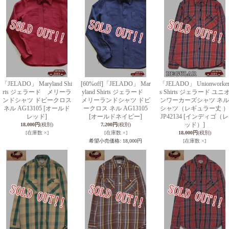
「JELADO」 Maryland Shi
[60%off]「JELADO」 Mar
「JELADO」 Unionworke
rts ジェラード メリーラ
yland Shirts ジェラード
s Shirts ジェラード ユニ
ンドシャツ ドビークロス
メリーランドシャツ ドビ
ンワーカーズシャツ ネル
ネル AG13105 [オールド
ークロス ネル AG13105
シャツ（レギュラー丈 ）
レッド]
[オールドネイビー]
JP42134 [インディゴ（レ
ッド）]
18,000円
(税別)
7,200円
(税別)
[在庫数 ×]
[在庫数 ×]
18,000円
(税別)
希望小売価格
:
18,000円
[在庫数 ×]