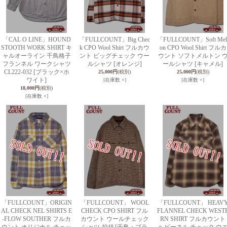
「CAL O LINE」HOUND
「FULLCOUNT」Big Chec
「FULLCOUNT」Soft Mel
STOOTH WORK SHIRT キ
k CPO Wool Shirt フルカウ
on CPO Wool Shirt フルカ
ャルオーライン 千鳥格子
ント ビッグチェック ウー
ウント ソフトメルトン 
フランネル ワークシャツ
ルシャツ [オレンジ]
ールシャツ [キャメル]
CL222-032 [ブラック×ホ
25,000円
(税別)
25,000円
(税別)
ワイト]
[在庫数 ×]
[在庫数 ×]
18,000円
(税別)
[在庫数 ×]
「FULLCOUNT」ORIGIN
「FULLCOUNT」 WOOL
「FULLCOUNT」 HEAV
AL CHECK NEL SHIRTS E
CHECK CPO SHIRT フル
FLANNEL CHECK WEST
-FLOW SOUTHER フルカ
カウント ウールチェック
RN SHIRT フルカウント