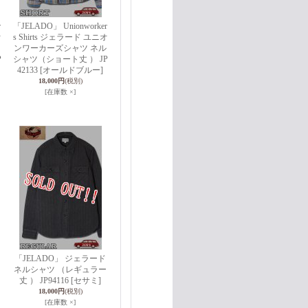
r
「JELADO」 Unionworker
オ
s Shirts ジェラード ユニオ
ンワーカーズシャツ ネル
P
シャツ（ショート丈 ） JP
42133 [オールドブルー]
18,000円
(税別)
[在庫数 ×]
「JELADO」 ジェラード
ネルシャツ （レギュラー
丈 ） JP94116 [セサミ]
18,000円
(税別)
[在庫数 ×]