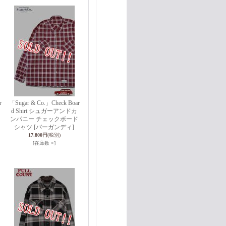
r
「Sugar & Co.」Check Boar
d Shirt シュガーアンドカ
ンパニー チェックボード
シャツ [バーガンディ]
17,800円
(税別)
[在庫数 ×]