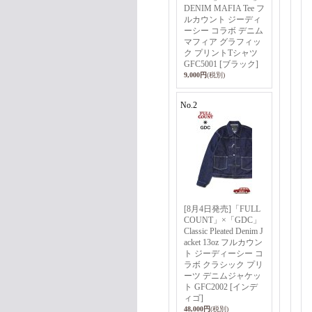
DENIM MAFIA Tee フ
ルカウント ジーディ
ーシー コラボ デニム
マフィア グラフィッ
ク プリントTシャツ
GFC5001 [ブラック]
9,000円
(税別)
No.2
[8月4日発売]「FULL
COUNT」×「GDC」
Classic Pleated Denim J
acket 13oz フルカウン
ト ジーディーシー コ
ラボ クラシック プリ
ーツ デニムジャケッ
ト GFC2002 [インデ
ィゴ]
48,000円
(税別)