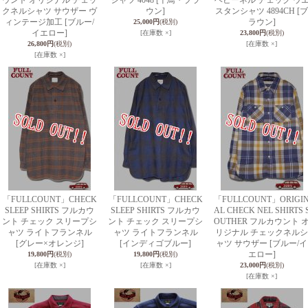
ウント オリジナル チェッ
シャツ 4048 [千鳥・ブラ
ヘビーネル チェック ウ
クネルシャツ サウザー ヴ
ウン]
スタンシャツ 4894CH [ブ
ィンテージ加工 [ブルー/
ラウン]
25,000円
(税別)
イエロー]
[在庫数 ×]
23,800円
(税別)
26,800円
(税別)
[在庫数 ×]
[在庫数 ×]
「FULLCOUNT」CHECK
「FULLCOUNT」CHECK
「FULLCOUNT」ORIGI
SLEEP SHIRTS フルカウ
SLEEP SHIRTS フルカウ
AL CHECK NEL SHIRTS 
ント チェック スリープシ
ント チェック スリープシ
OUTHER フルカウント 
ャツ ライトフランネル
ャツ ライトフランネル
リジナル チェックネルシ
[グレー×オレンジ]
[インディゴブルー]
ャツ サウザー [ブルー/イ
エロー]
19,800円
(税別)
19,800円
(税別)
[在庫数 ×]
[在庫数 ×]
23,000円
(税別)
[在庫数 ×]