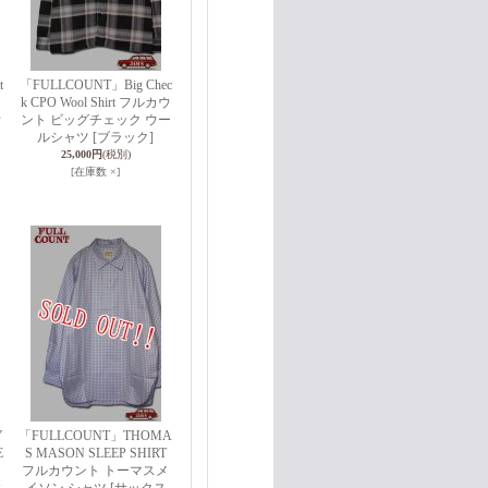
t
「FULLCOUNT」Big Chec
k CPO Wool Shirt フルカウ
ウ
ント ビッグチェック ウー
ルシャツ [ブラック]
25,000円
(税別)
[在庫数 ×]
Y
「FULLCOUNT」THOMA
E
S MASON SLEEP SHIRT
フルカウント トーマスメ