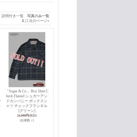
説明付き一覧
写真のみ一覧
1
|
2
次のページ
»
U
「Sugar & Co.」Box Shirt C
heck Flannel シュガーアン
ウ
ドカンパニー ボックスシ
ン
ャツ チェックフランネル
[グリーン]
24,000円
(税別)
[在庫数 ×]