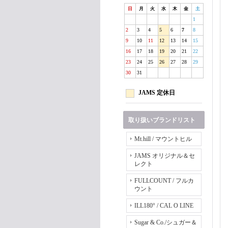
日
月
火
水
木
金
土
1
2
3
4
5
6
7
8
9
10
11
12
13
14
15
16
17
18
19
20
21
22
23
24
25
26
27
28
29
30
31
JAMS 定休日
取り扱いブランドリスト
Mt.hill / マウントヒル
JAMS オリジナル＆セ
レクト
FULLCOUNT / フルカ
ウント
ILL180° / CAL O LINE
Sugar & Co./シュガー＆