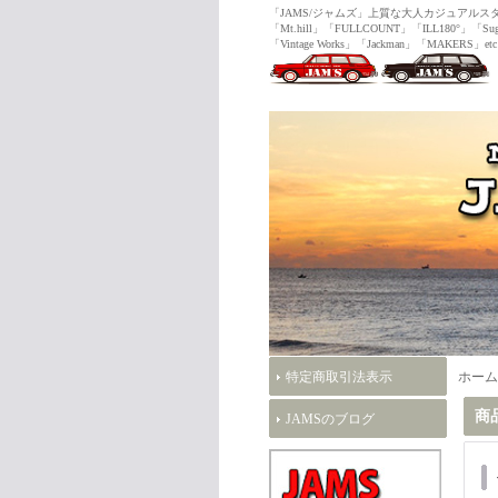
「JAMS/ジャムズ」上質な大人カジュ
「Mt.hill」「FULLCOUNT」「ILL180°」「Sug
「Vintage Works」「Jackman」「MAKERS」etc
特定商取引法表示
ホーム
商
JAMSのブログ