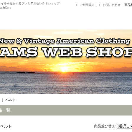
アルスタイルを提案するプレミアムセレクトショップ
｜
商品
ご利用案内
お問い合わせ
ar&Co.」
｜
ベルト
品一覧
ベルト
商品並び替え
: