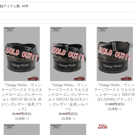
録アイテム数
:
40件
「Vintage Works」ヴィン
「Vintage Works」ヴィン
「Vintage Works」ヴィン
テージワークス ウエスタ
テージワークス ウエスタ
テージワークス ウエスタ
ンナロー ロングレザーベ
ンナロー ロングレザーベ
ン レザーベルト DH5738
ルト DH5747 BLACK JB
ルト DH5747 BLACK [ベ
[FLANNEL/ブラック]
[ベンズレザー / 金具ブラ
ンズレザー / 金具シルバ
17,000円
(税別)
ック]
ー]
[在庫数 ×]
20,000円
(税別)
20,000円
(税別)
[在庫数 ×]
[在庫数 ×]