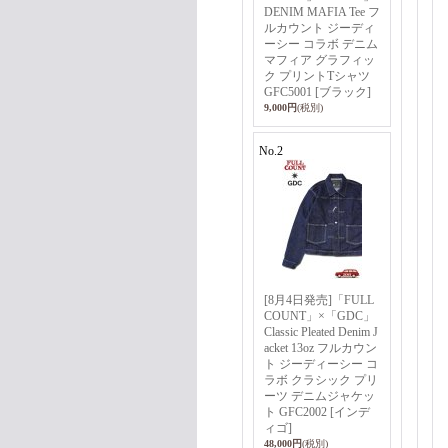
DENIM MAFIA Tee フ
ルカウント ジーディ
ーシー コラボ デニム
マフィア グラフィッ
ク プリントTシャツ
GFC5001 [ブラック]
9,000円
(税別)
No.2
[8月4日発売]「FULL
COUNT」×「GDC」
Classic Pleated Denim J
acket 13oz フルカウン
ト ジーディーシー コ
ラボ クラシック プリ
ーツ デニムジャケッ
ト GFC2002 [インデ
ィゴ]
48,000円
(税別)