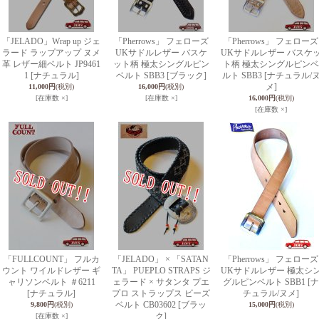
「JELADO」Wrap up ジェ
「Pherrows」 フェローズ
「Pherrows」 フェローズ
ラード ラップアップ ヌメ
UKサドルレザー バスケ
UKサドルレザー バスケ
革 レザー細ベルト JP9461
ット柄 極太シングルピン
ト柄 極太シングルピンベ
1 [ナチュラル]
ベルト SBB3 [ブラック]
ルト SBB3 [ナチュラル/
メ]
11,000円
(税別)
16,000円
(税別)
[在庫数 ×]
[在庫数 ×]
16,000円
(税別)
[在庫数 ×]
「FULLCOUNT」 フルカ
「JELADO」 × 「SATAN
「Pherrows」 フェローズ
ウント ワイルドレザー ギ
TA」 PUEPLO STRAPS ジ
UKサドルレザー 極太シ
ャリソンベルト ＃6211
ェラード × サタンタ プエ
グルピンベルト SBB1 [ナ
[ナチュラル]
プロ ストラップス ビーズ
チュラル/ヌメ]
ベルト CB03602 [ブラッ
9,800円
(税別)
15,000円
(税別)
ク]
[在庫数 ×]