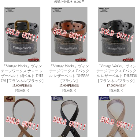
希望小売価格
:
9,000円
「Vintage Works」ヴィン
「Vintage Works」ヴィン
「Vintage Works」ヴィン
テージワークス ナロー レ
テージワークス Cバック
テージワークス Cバック
ザーベルト 細ベルト DH5
ル レザーベルト DH5536
ル レザーベルト DH5536
726 [フランネル/ブラック]
[ブラウン]
[フランネル/ブラック]
15,000円
(税別)
17,000円
(税別)
17,000円
(税別)
[在庫数 ×]
[在庫数 ×]
[在庫数 ×]