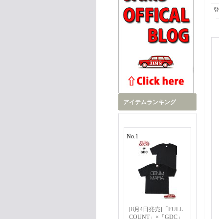
登
アイテムランキング
No.1
[8月4日発売]「FULL
COUNT」×「GDC」