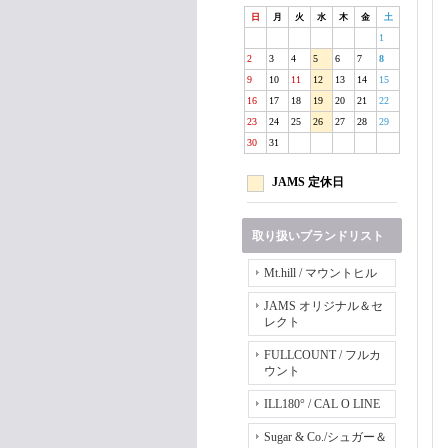
日
月
火
水
木
金
土
1
2
3
4
5
6
7
8
9
10
11
12
13
14
15
16
17
18
19
20
21
22
23
24
25
26
27
28
29
30
31
JAMS 定休日
取り扱いブランドリスト
Mt.hill / マウントヒル
JAMS オリジナル＆セ
レクト
FULLCOUNT / フルカ
ウント
ILL180° / CAL O LINE
Sugar & Co./シュガー＆