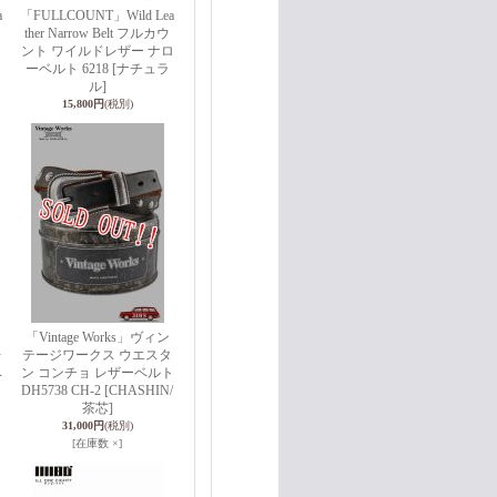
a
「FULLCOUNT」Wild Lea
ther Narrow Belt フルカウ
ロ
ント ワイルドレザー ナロ
ーベルト 6218 [ナチュラ
ル]
15,800円
(税別)
「Vintage Works」ヴィン
レ
テージワークス ウエスタ
ベ
ン コンチョ レザーベルト
DH5738 CH-2 [CHASHIN/
茶芯]
31,000円
(税別)
[在庫数 ×]