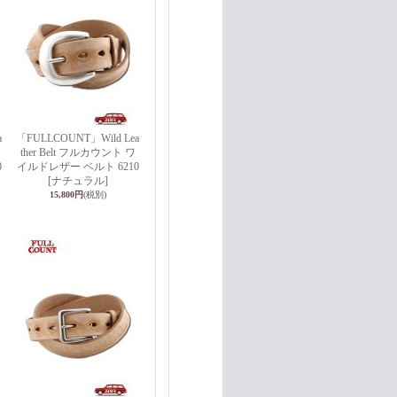
a
「FULLCOUNT」Wild Lea
ther Belt フルカウント ワ
0
イルドレザー ベルト 6210
[ナチュラル]
15,800円
(税別)