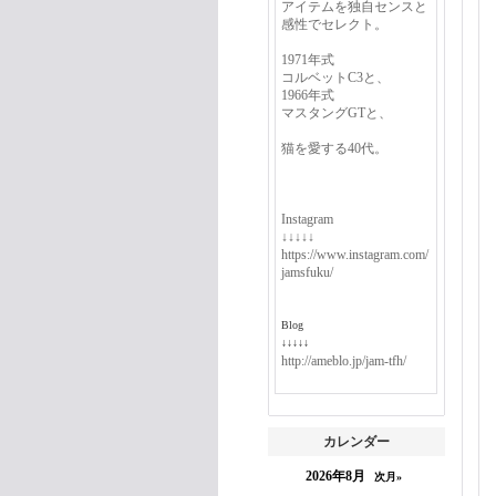
アイテムを独自センスと
感性でセレクト。
1971年式
コルベットC3と、
1966年式
マスタングGTと、
猫を愛する40代。
Instagram
↓↓↓↓↓
https://www.instagram.com/
jamsfuku/
Blog
↓↓↓↓↓
http://ameblo.jp/jam-tfh/
カレンダー
2026年8月
次月»