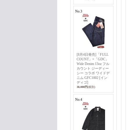
No.3
[8月4日発売]「FULL
COUNT」×「GDC」
Wide Denim 13oz フル
カウント ジーディー
シー コラボ ワイドデ
ニム GFC1002 [イン
ディゴ]
38,000円
(税別)
No.4