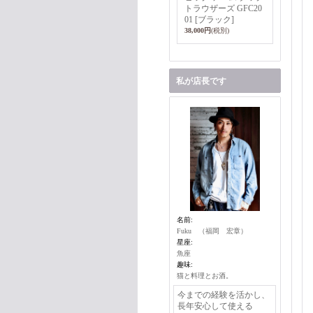
トラウザーズ GFC20
01 [ブラック]
38,000円
(税別)
私が店長です
名前:
Fuku （福岡 宏章）
星座:
魚座
趣味:
猫と料理とお酒。
今までの経験を活かし、
長年安心して使える