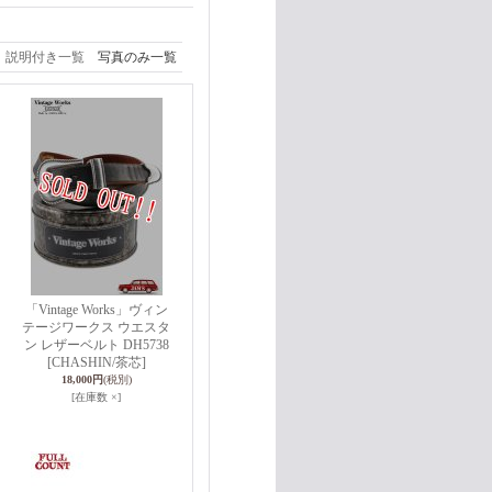
説明付き一覧
写真のみ一覧
「Vintage Works」ヴィン
テージワークス ウエスタ
ン レザーベルト DH5738
[CHASHIN/茶芯]
18,000円
(税別)
[在庫数 ×]