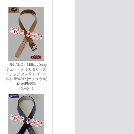
「JELADO」Military Strap
ジェラード ミリタリース
トラップ ヌメ革 レザーベ
ルト JP94612 [ナチュラル]
13,000円
(税別)
[在庫数 ×]