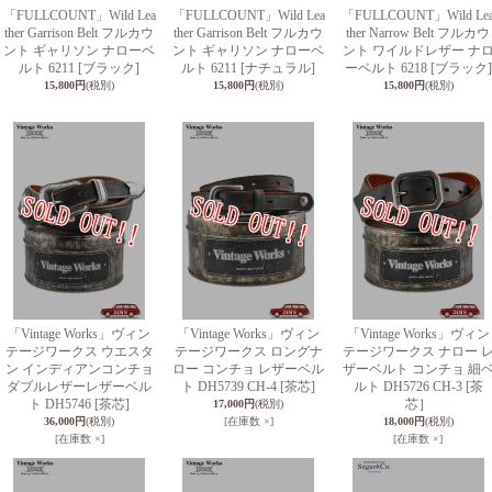
「FULLCOUNT」Wild Lea
「FULLCOUNT」Wild Lea
「FULLCOUNT」Wild Le
ther Garrison Belt フルカウ
ther Garrison Belt フルカウ
ther Narrow Belt フルカウ
ント ギャリソン ナローベ
ント ギャリソン ナローベ
ント ワイルドレザー ナ
ルト 6211 [ブラック]
ルト 6211 [ナチュラル]
ーベルト 6218 [ブラック]
15,800円
(税別)
15,800円
(税別)
15,800円
(税別)
「Vintage Works」ヴィン
「Vintage Works」ヴィン
「Vintage Works」ヴィン
テージワークス ウエスタ
テージワークス ロングナ
テージワークス ナロー 
ン インディアンコンチョ
ロー コンチョ レザーベル
ザーベルト コンチョ 細
ダブルレザーレザーベル
ト DH5739 CH-4 [茶芯]
ルト DH5726 CH-3 [茶
ト DH5746 [茶芯]
芯］
17,000円
(税別)
36,000円
(税別)
[在庫数 ×]
18,000円
(税別)
[在庫数 ×]
[在庫数 ×]