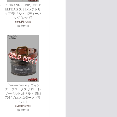
e
「STRANGE TRIP」OBI B
ELT BAG ストレンジトリ
レ
ップ 帯 ベルト ボディーバ
ッグ [レッド]
9,000円
(税別)
[在庫数 ×]
ェ
「Vintage Works」ヴィン
ザ
テージワークス ナロー レ
ッ
ザーベルト 細ベルト DH5
726 [ブロンズ/ダークブラ
ウン]
15,000円
(税別)
[在庫数 ×]