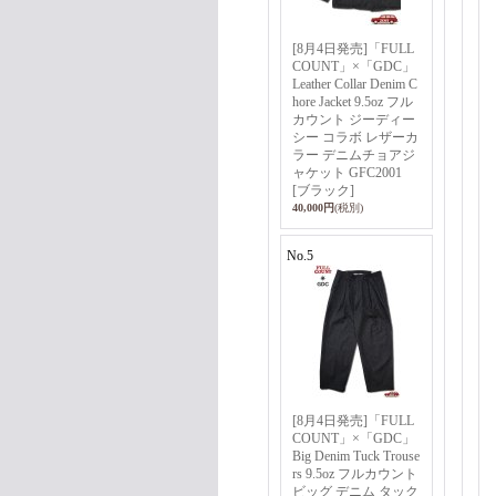
[8月4日発売]「FULL
COUNT」×「GDC」
Leather Collar Denim C
hore Jacket 9.5oz フル
カウント ジーディー
シー コラボ レザーカ
ラー デニムチョアジ
ャケット GFC2001
[ブラック]
40,000円
(税別)
No.5
[8月4日発売]「FULL
COUNT」×「GDC」
Big Denim Tuck Trouse
rs 9.5oz フルカウント
ビッグ デニム タック