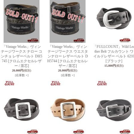
「Vintage Works」ヴィン
「Vintage Works」ヴィン
「FULLCOUNT」Wild Le
テージワークス ナロー コ
テージワークス ウエスタ
ther Belt フルカウント ワ
ンチョ レザーベルト DH5
ンナロー レザーベルト D
イルドレザー ベルト 621
745 [クロムエクセルレザ
H5744 [クロムエクセルレ
[ブラック]
ー / 茶芯]
ザー / 茶芯]
15,800円
(税別)
20,000円
(税別)
20,000円
(税別)
[在庫数 ×]
[在庫数 ×]