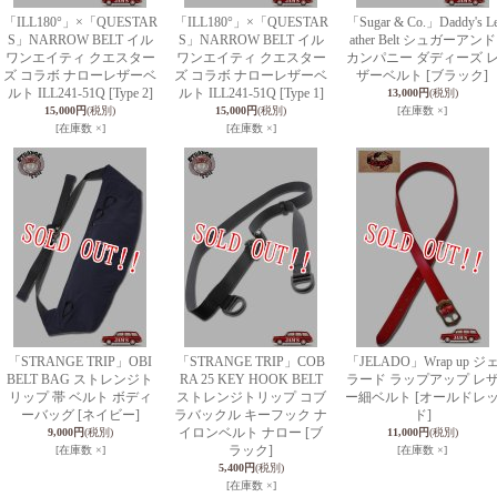
「ILL180°」×「QUESTAR
「ILL180°」×「QUESTAR
「Sugar & Co.」Daddy's L
S」NARROW BELT イル
S」NARROW BELT イル
ather Belt シュガーアンド
ワンエイティ クエスター
ワンエイティ クエスター
カンパニー ダディーズ 
ズ コラボ ナローレザーベ
ズ コラボ ナローレザーベ
ザーベルト [ブラック]
ルト ILL241-51Q [Type 2]
ルト ILL241-51Q [Type 1]
13,000円
(税別)
15,000円
(税別)
15,000円
(税別)
[在庫数 ×]
[在庫数 ×]
[在庫数 ×]
「STRANGE TRIP」OBI
「STRANGE TRIP」COB
「JELADO」Wrap up ジ
BELT BAG ストレンジト
RA 25 KEY HOOK BELT
ラード ラップアップ レ
リップ 帯 ベルト ボディ
ストレンジトリップ コブ
ー細ベルト [オールドレ
ーバッグ [ネイビー]
ラバックル キーフック ナ
ド]
イロンベルト ナロー [ブ
9,000円
(税別)
11,000円
(税別)
ラック]
[在庫数 ×]
[在庫数 ×]
5,400円
(税別)
[在庫数 ×]