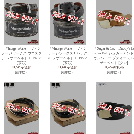
「Vintage Works」ヴィン
「Vintage Works」ヴィン
「Sugar & Co.」Daddy's L
テージワークス ウエスタ
テージワークス Cバック
ather Belt シュガーアンド
ン レザーベルト DH5738
ル レザーベルト DH5536
カンパニー ダディーズ 
[茶芯]
[茶芯]
ザーベルト [タン]
18,000円
(税別)
18,000円
(税別)
13,000円
(税別)
[在庫数 ×]
[在庫数 ×]
[在庫数 ×]