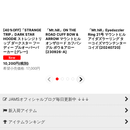
[40％OFF]「STRANGE
「Mt.hill」ON THE
「Mt.hill」Eyedazzler
TRIP」DARK STAR
ROAD CUFF BOW &
Ring 21号 マウントヒル
HOODIE ストレンジトリ
ARROW マウントヒル
アイダズラーリング タ
ップ ダークスター フー
オンザロード カフバン
ーコイズマウンテンター
ディー プルオーバーパ
グル ボウ＆アロー
コイズ [20240720]
ーカー [グレー]
[230926-A]
10,200
円
(税別)
希望小売価格
:
17,000
円
JAMSオフィシャルブログ毎日更新中 ↓↓↓
新入荷アイテム
アイテムランキング