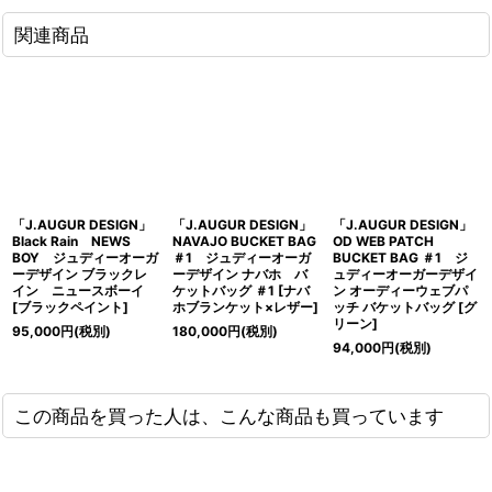
関連商品
「J.AUGUR DESIGN」
「J.AUGUR DESIGN」
「J.AUGUR DESIGN」
Black Rain NEWS
NAVAJO BUCKET BAG
OD WEB PATCH
BOY ジュディーオーガ
＃1 ジュディーオーガ
BUCKET BAG ＃1 ジ
ーデザイン ブラックレ
ーデザイン ナバホ バ
ュディーオーガーデザイ
イン ニュースボーイ
ケットバッグ ＃1 [ナバ
ン オーディーウェブパ
[ブラックペイント]
ホブランケット×レザー]
ッチ バケットバッグ [グ
リーン]
95,000
円
(税別)
180,000
円
(税別)
94,000
円
(税別)
この商品を買った人は、こんな商品も買っています