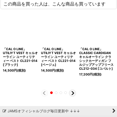
この商品を買った人は、こんな商品も買っています
「CAL O LINE」
「CAL O LINE」
「CAL O LINE」
UTILIYT VEST キャルオ
UTILIYT VEST キャルオ
CLASSIC CARDIGAN
ーライン ユーティリテ
ーライン ユーティリテ
キャルオーライン クラ
ィー ベスト CL221-014
ィー ベスト CL221-014
シックカーディガン フ
[ブラック]
[ベージュ]
ルジップアップフリース
CL212-034 [コバルト]
14,500
円
(税別)
14,500
円
(税別)
17,200
円
(税別)
JAMSオフィシャルブログ毎日更新中 ↓↓↓