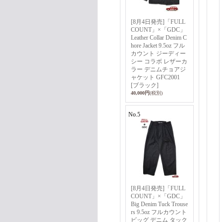
[8月4日発売]「FULL
COUNT」×「GDC」
Leather Collar Denim C
hore Jacket 9.5oz フル
カウント ジーディー
シー コラボ レザーカ
ラー デニムチョアジ
ャケット GFC2001
[ブラック]
40,000円
(税別)
No.5
[8月4日発売]「FULL
COUNT」×「GDC」
Big Denim Tuck Trouse
rs 9.5oz フルカウント
ビッグ デニム タック