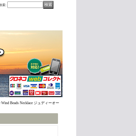
検索
:
e Wind Beads Necklace ジュディーオー