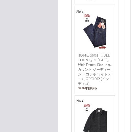
No.3
[8月4日発売]「FULL
COUNT」×「GDC」
Wide Denim 13oz フル
カウント ジーディー
シー コラボ ワイドデ
ニム GFC1002 [イン
ディゴ]
38,000円
(税別)
No.4