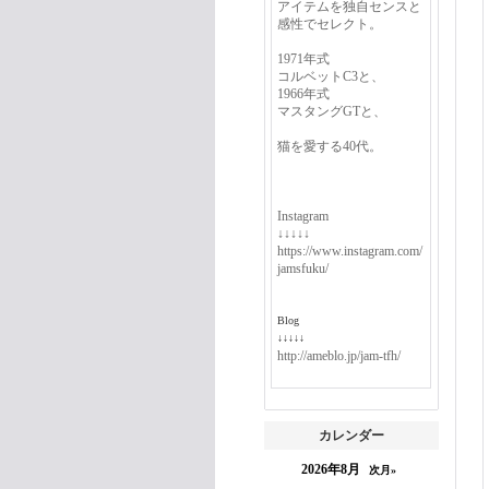
アイテムを独自センスと
感性でセレクト。
1971年式
コルベットC3と、
1966年式
マスタングGTと、
猫を愛する40代。
Instagram
↓↓↓↓↓
https://www.instagram.com/
jamsfuku/
Blog
↓↓↓↓↓
http://ameblo.jp/jam-tfh/
カレンダー
2026年8月
次月»