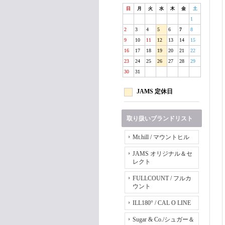
日
月
火
水
木
金
土
1
2
3
4
5
6
7
8
9
10
11
12
13
14
15
16
17
18
19
20
21
22
23
24
25
26
27
28
29
30
31
JAMS 定休日
取り扱いブランドリスト
Mt.hill / マウントヒル
JAMS オリジナル＆セ
レクト
FULLCOUNT / フルカ
ウント
ILL180° / CAL O LINE
Sugar & Co./シュガー＆