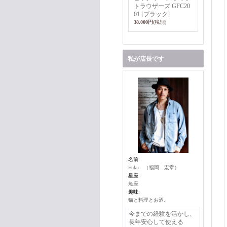
トラウザーズ GFC20
01 [ブラック]
38,000円
(税別)
私が店長です
名前:
Fuku （福岡 宏章）
星座:
魚座
趣味:
猫と料理とお酒。
今までの経験を活かし、
長年安心して使える