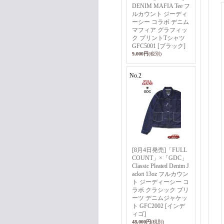
DENIM MAFIA Tee フ
ルカウント ジーディ
ーシー コラボ デニム
マフィア グラフィッ
ク プリントTシャツ
GFC5001 [ブラック]
9,000円
(税別)
No.2
[8月4日発売]「FULL
COUNT」×「GDC」
Classic Pleated Denim J
acket 13oz フルカウン
ト ジーディーシー コ
ラボ クラシック プリ
ーツ デニムジャケッ
ト GFC2002 [インデ
ィゴ]
48,000円
(税別)