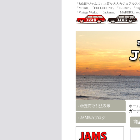
「JAMS/ジャムズ」上質な大人カジュ
「Mt.hill」「FULLCOUNT」「ILL180°」「Sug
「Vintage Works」「Jackman」「MAKERS」etc
特定商取引法表示
ホーム
ガーデ
JAMSのブログ
商