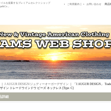
アルスタイルを提案するプレミアムセレクトショップ
｜
商品
ご利用案内
お問い合わせ
ar&Co.」
｜
J.AUGUR DESIGN/ジュディーオーガーデザイン
｜
「J.AUGUR DESIGN」 Trad
ザイン トレードウインドウ ビーズ ネックレス [Type. C]
品詳細