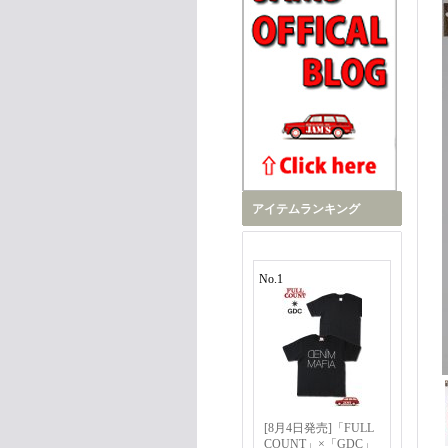
アイテムランキング
No.1
[8月4日発売]「FULL
COUNT」×「GDC」