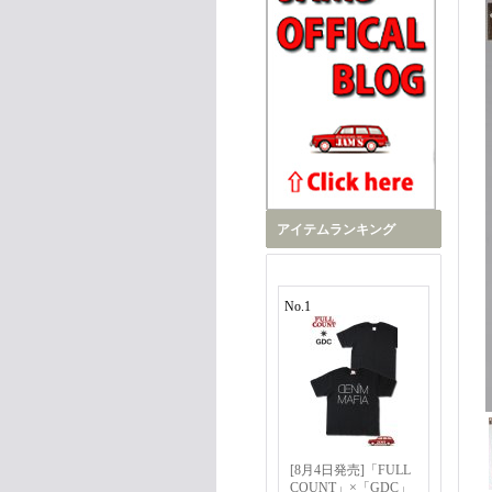
アイテムランキング
No.1
[8月4日発売]「FULL
COUNT」×「GDC」