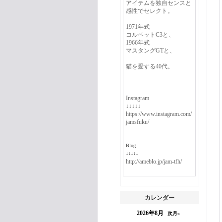
アイテムを独自センスと
感性でセレクト。
1971年式
コルベットC3と、
1966年式
マスタングGTと、
猫を愛する40代。
Instagram
↓↓↓↓↓
https://www.instagram.com/
jamsfuku/
Blog
↓↓↓↓↓
http://ameblo.jp/jam-tfh/
カレンダー
2026年8月
次月»