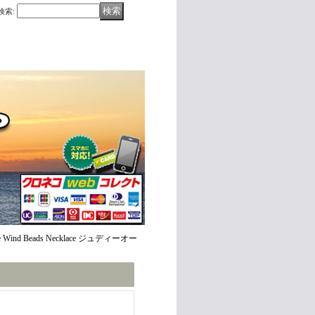
検索
:
e Wind Beads Necklace ジュディーオー