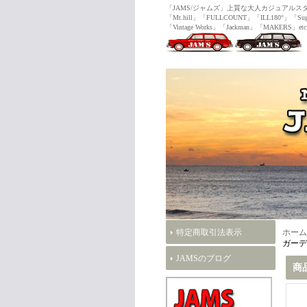
「JAMS/ジャムズ」上質な大人カジュ
「Mt.hill」「FULLCOUNT」「ILL180°」「Sug
「Vintage Works」「Jackman」「MAKERS」etc
特定商取引法表示
ホーム
ガーデ
JAMSのブログ
商