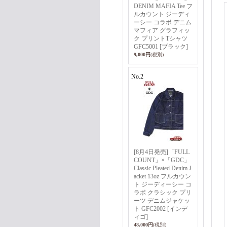
DENIM MAFIA Tee フ
ルカウント ジーディ
ーシー コラボ デニム
マフィア グラフィッ
ク プリントTシャツ
GFC5001 [ブラック]
9,000円
(税別)
No.2
[8月4日発売]「FULL
COUNT」×「GDC」
Classic Pleated Denim J
acket 13oz フルカウン
ト ジーディーシー コ
ラボ クラシック プリ
ーツ デニムジャケッ
ト GFC2002 [インデ
ィゴ]
48,000円
(税別)