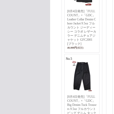
[8月4日発売]「FULL
COUNT」×「GDC」
Leather Collar Denim C
hore Jacket 9.5oz フル
カウント ジーディー
シー コラボ レザーカ
ラー デニムチョアジ
ャケット GFC2001
[ブラック]
40,000円
(税別)
No.5
[8月4日発売]「FULL
COUNT」×「GDC」
Big Denim Tuck Trouse
rs 9.5oz フルカウント
ビッグ デニム タック