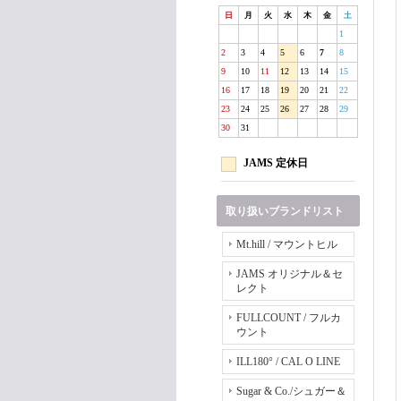
日
月
火
水
木
金
土
1
2
3
4
5
6
7
8
9
10
11
12
13
14
15
16
17
18
19
20
21
22
23
24
25
26
27
28
29
30
31
JAMS 定休日
取り扱いブランドリスト
Mt.hill / マウントヒル
JAMS オリジナル＆セ
レクト
FULLCOUNT / フルカ
ウント
ILL180° / CAL O LINE
Sugar & Co./シュガー＆