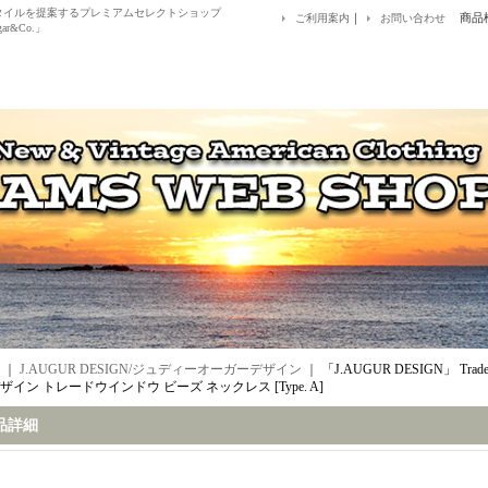
アルスタイルを提案するプレミアムセレクトショップ
｜
商品
ご利用案内
お問い合わせ
ar&Co.」
｜
J.AUGUR DESIGN/ジュディーオーガーデザイン
｜
「J.AUGUR DESIGN」 Trad
ザイン トレードウインドウ ビーズ ネックレス [Type. A]
品詳細