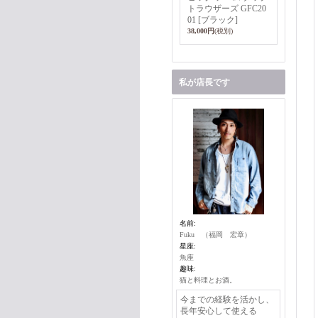
トラウザーズ GFC20
01 [ブラック]
38,000円
(税別)
私が店長です
名前:
Fuku （福岡 宏章）
星座:
魚座
趣味:
猫と料理とお酒。
今までの経験を活かし、
長年安心して使える