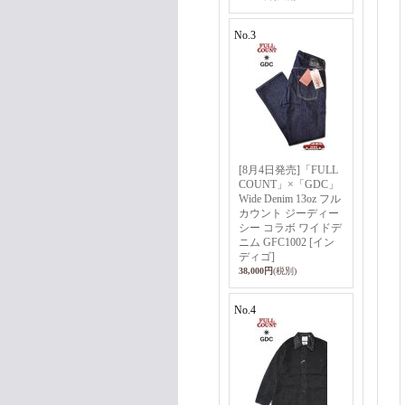
No.3
[8月4日発売]「FULL
COUNT」×「GDC」
Wide Denim 13oz フル
カウント ジーディー
シー コラボ ワイドデ
ニム GFC1002 [イン
ディゴ]
38,000円
(税別)
No.4