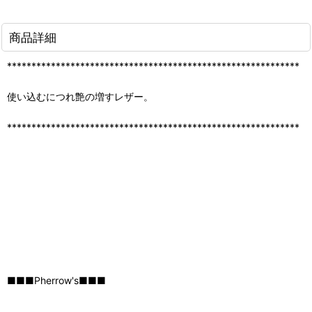
商品詳細
************************************************************
使い込むにつれ艶の増すレザー。
************************************************************
■■■Pherrow's■■■