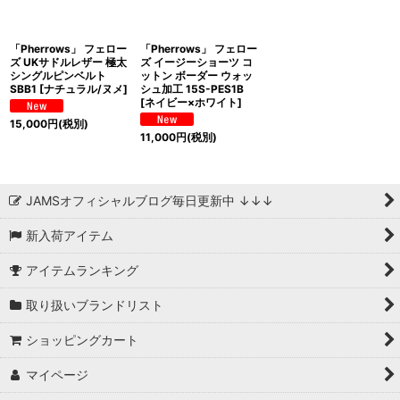
「Pherrows」 フェロー
「Pherrows」 フェロー
ズ UKサドルレザー 極太
ズ イージーショーツ コ
シングルピンベルト
ットン ボーダー ウォッ
SBB1 [ナチュラル/ヌメ]
シュ加工 15S-PES1B
[ネイビー×ホワイト]
15,000
円
(税別)
11,000
円
(税別)
JAMSオフィシャルブログ毎日更新中 ↓↓↓
新入荷アイテム
アイテムランキング
取り扱いブランドリスト
ショッピングカート
マイページ