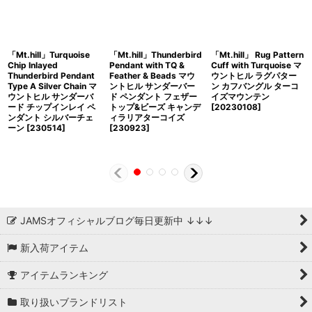
「Mt.hill」Turquoise
「Mt.hill」Thunderbird
「Mt.hill」 Rug Pattern
Chip Inlayed
Pendant with TQ &
Cuff with Turquoise マ
Thunderbird Pendant
Feather & Beads マウ
ウントヒル ラグパター
Type A Silver Chain マ
ントヒル サンダーバー
ン カフバングル ターコ
ウントヒル サンダーバ
ド ペンダント フェザー
イズマウンテン
ード チップインレイ ペ
トップ&ビーズ キャンデ
[20230108]
ンダント シルバーチェ
ィラリアターコイズ
ーン [230514]
[230923]
JAMSオフィシャルブログ毎日更新中 ↓↓↓
新入荷アイテム
アイテムランキング
取り扱いブランドリスト