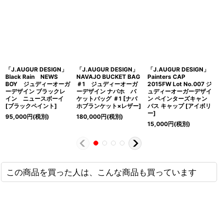
「J.AUGUR DESIGN」
「J.AUGUR DESIGN」
「J.AUGUR DESIGN」
Black Rain NEWS
NAVAJO BUCKET BAG
Painters CAP
BOY ジュディーオーガ
＃1 ジュディーオーガ
2015FW Lot No.007 ジ
ーデザイン ブラックレ
ーデザイン ナバホ バ
ュディーオーガーデザイ
イン ニュースボーイ
ケットバッグ ＃1 [ナバ
ン ペインターズキャン
[ブラックペイント]
ホブランケット×レザー]
バス キャップ [アイボリ
ー]
95,000
円
(税別)
180,000
円
(税別)
15,000
円
(税別)
この商品を買った人は、こんな商品も買っています