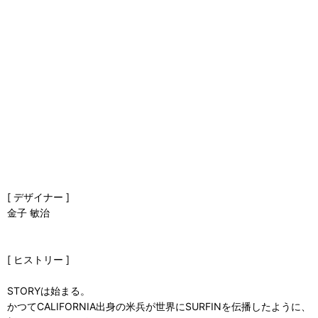
[ デザイナー ]
金子 敏治
[ ヒストリー ]
STORYは始まる。
かつてCALIFORNIA出身の米兵が世界にSURFINを伝播したように、