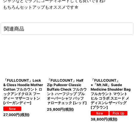
シャツなどでラフにコーディネートしても良いですね♪
もちろんセットアップもオススメです☆
関連商品
「FULLCOUNT」Lock
「FULLCOUNT」Half
「FULLCOUNT」
& Closs Hoodie Mother
Zip Pullover Classic
×「Mt.hill」Suede
Cotton フルカウント ロ
Buffalo Check フルカウ
Medicine Shoulder Bag
ックアンドクロス フー
ント ハーフジップ プル
フルカウント マウント
ディー マザーコットン
オーバーシャツ バッフ
ヒル コラボ スエード メ
[バーガンディー]
ァローチェック [レッド]
ディスンレザーバッグ
[ブラウン]
25,800
円
(税別)
27,000
円
(税別)
38,800
円
(税別)