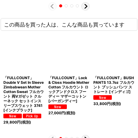
この商品を買った人は、こんな商品も買っています
「FULLCOUNT」
「FULLCOUNT」Lock
「FULLCOUNT」BUSH
Double V Set In Sleeve
& Closs Hoodie Mother
PANTS 13.7oz フルカウ
Zimbabwean Mother
Cotton フルカウント ロ
ント ブッシュパンツ ス
Cotton Sweat フルカウ
ックアンドクロス フー
トレート [インディゴ]
ント 両Vガゼット クル
ディー マザーコットン
ーネック セットインス
[バーガンディー]
33,800
円
(税別)
リーブスウェット 3741
[インクブラック]
27,000
円
(税別)
29,800
円
(税別)