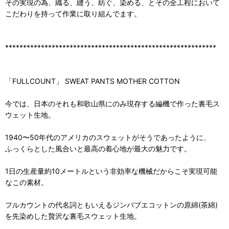
その実現の為、織る、縫う、紡ぐ、染める、とその全工程において
こだわりを持って作業に取り組んでます。
***********************************************************
「FULLCOUNT」 SWEAT PANTS MOTHER COTTON
今では、日本のそれも和歌山県にのみ現存する編機で作った裏毛ス
ウェット生地。
1940〜50年代のアメリカのスウェットがそうであったように、
ふっくらとした風合いと最高の着心地が最大の魅力です。
1日の生産量約10メートルという非効率な機械だからこそ実現可能
なこの素材。
フルカウントの代名詞ともいえるジンバブエコットンの原綿(茶綿)
を先染めした贅沢な裏毛スウェット生地。