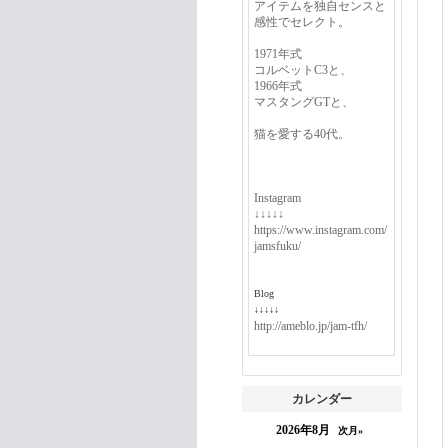
アイテムを独自センスと
感性でセレクト。
1971年式
コルベットC3と、
1966年式
マスタングGTと、
猫を愛する40代。
Instagram
↓↓↓↓↓
https://www.instagram.com/
jamsfuku/
Blog
↓↓↓↓↓
http://ameblo.jp/jam-tfh/
カレンダー
2026年8月
次月»