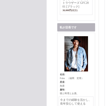
トラウザーズ GFC20
01 [ブラック]
38,000円
(税別)
私が店長です
名前:
Fuku （福岡 宏章）
星座:
魚座
趣味:
猫と料理とお酒。
今までの経験を活かし、
長年安心して使える