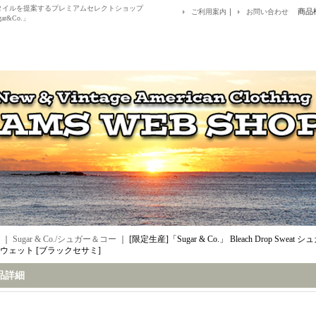
アルスタイルを提案するプレミアムセレクトショップ
｜
商品
ご利用案内
お問い合わせ
ar&Co.」
｜
Sugar & Co./シュガー＆コー
｜
[限定生産]「Sugar & Co.」 Bleach Drop S
ウェット [ブラックセサミ]
品詳細