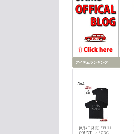
アイテムランキング
No.1
[8月4日発売]「FULL
COUNT」×「GDC」