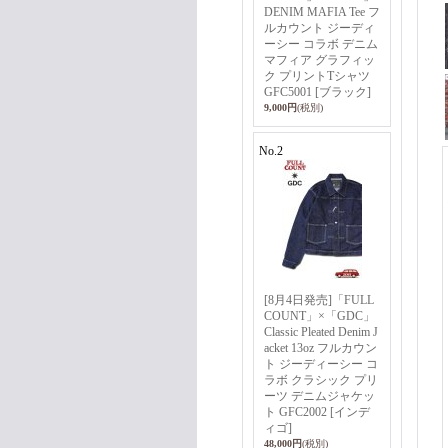
DENIM MAFIA Tee フ
ルカウント ジーディ
ーシー コラボ デニム
マフィア グラフィッ
ク プリントTシャツ
GFC5001 [ブラック]
9,000円
(税別)
No.2
[8月4日発売]「FULL
COUNT」×「GDC」
Classic Pleated Denim J
acket 13oz フルカウン
ト ジーディーシー コ
ラボ クラシック プリ
ーツ デニムジャケッ
ト GFC2002 [インデ
ィゴ]
48,000円
(税別)