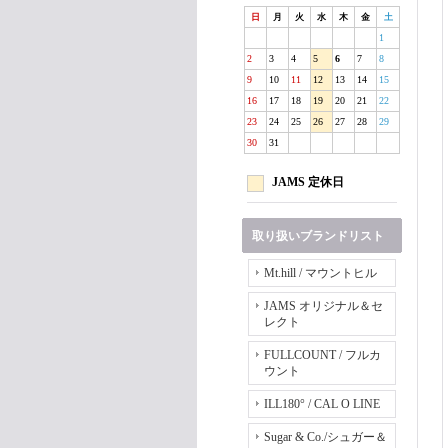
日
月
火
水
木
金
土
1
2
3
4
5
6
7
8
9
10
11
12
13
14
15
16
17
18
19
20
21
22
23
24
25
26
27
28
29
30
31
JAMS 定休日
取り扱いブランドリスト
Mt.hill / マウントヒル
JAMS オリジナル＆セ
レクト
FULLCOUNT / フルカ
ウント
ILL180° / CAL O LINE
Sugar & Co./シュガー＆