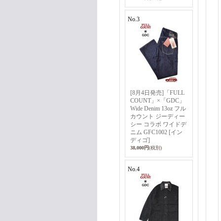
No.3
[8月4日発売]「FULL
COUNT」×「GDC」
Wide Denim 13oz フル
カウント ジーディー
シー コラボ ワイドデ
ニム GFC1002 [イン
ディゴ]
38,000円
(税別)
No.4