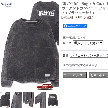
[限定生産]「Sugar & Co.」 Bl
ガーアンドカンパニー ブリ
ト [ブラックセサミ]
販売価格
:
19,800円
(税別)
Facebookでシェア
在庫確認はこちら
サイズ
:
数量
:
返品特約に関する重要事項
｜