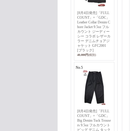
[8月4日発売]「FULL
COUNT」×「GDC」
Leather Collar Denim C
hore Jacket 9.5oz フル
カウント ジーディー
シー コラボ レザーカ
ラー デニムチョアジ
ャケット GFC2001
[ブラック]
40,000円
(税別)
No.5
[8月4日発売]「FULL
COUNT」×「GDC」
Big Denim Tuck Trouse
rs 9.5oz フルカウント
ビッグ デニム タック