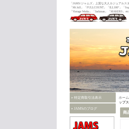
「JAMS/ジャムズ」上質な大人カジュ
「Mt.hill」「FULLCOUNT」「ILL180°」「Sug
「Vintage Works」「Jackman」「MAKERS」etc
特定商取引法表示
ホーム
ップス
JAMSのブログ
商