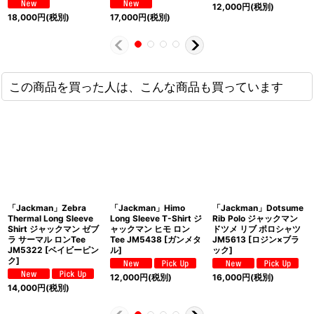
12,000
円
(税別)
18,000
円
(税別)
17,000
円
(税別)
この商品を買った人は、こんな商品も買っています
「Jackman」Zebra
「Jackman」Himo
「Jackman」Dotsume
Thermal Long Sleeve
Long Sleeve T-Shirt ジ
Rib Polo ジャックマン
Shirt ジャックマン ゼブ
ャックマン ヒモ ロン
ドツメ リブ ポロシャツ
ラ サーマル ロンTee
Tee JM5438 [ガンメタ
JM5613 [ロジン×ブラ
JM5322 [ベイビーピン
ル]
ック]
ク]
12,000
円
(税別)
16,000
円
(税別)
14,000
円
(税別)