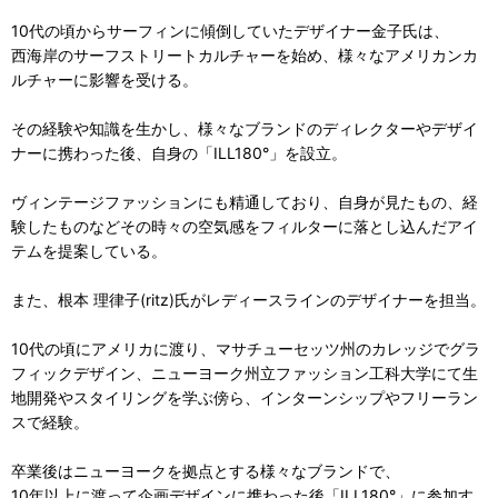
10代の頃からサーフィンに傾倒していたデザイナー金子氏は、
西海岸のサーフストリートカルチャーを始め、様々なアメリカンカ
ルチャーに影響を受ける。
その経験や知識を生かし、様々なブランドのディレクターやデザイ
ナーに携わった後、自身の「ILL180°」を設立。
ヴィンテージファッションにも精通しており、自身が見たもの、経
験したものなどその時々の空気感をフィルターに落とし込んだアイ
テムを提案している。
また、根本 理律子(ritz)氏がレディースラインのデザイナーを担当。
10代の頃にアメリカに渡り、マサチューセッツ州のカレッジでグラ
フィックデザイン、ニューヨーク州立ファッション工科大学にて生
地開発やスタイリングを学ぶ傍ら、インターンシップやフリーラン
スで経験。
卒業後はニューヨークを拠点とする様々なブランドで、
10年以上に渡って企画デザインに携わった後「ILL180°」に参加す