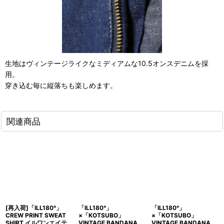
生地はヴィンテージライクなミディアムな10.5オンスデニムを採
用。
穿き込む毎に縦落ちも楽しめます。
関連商品
[再入荷]「ILL180°」
「ILL180°」
「ILL180°」
CREW PRINT SWEAT
×「KOTSUBO」
×「KOTSUBO」
SHIRT イルワンエイテ
VINTAGE BANDANA
VINTAGE BANDANA