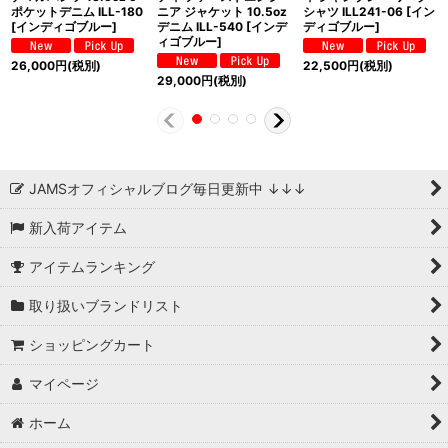
ポケットデニム ILL-180
ニア ジャケット 10.5oz
シャツ ILL241-06 [イン
[インディゴブルー]
デニム ILL-540 [インデ
ディゴブルー]
ィゴブルー]
26,000
円
(税別)
22,500
円
(税別)
29,000
円
(税別)
JAMSオフィシャルブログ毎日更新中 ↓↓↓
新入荷アイテム
アイテムランキング
取り扱いブランドリスト
ショッピングカート
マイページ
ホーム