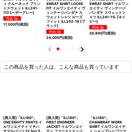
ィ クルーネック プリン
SWEAT SHIRT LOOSE
SWEAT SHIRT イルワン
トスウェット ILL241-
FIT イルワンエイティ ヴ
エイティ ヴィンテージ
112 [ヘザーグレー]
ィンテージバンダナ ス
バンダナ スウェットシ
ウェットシャツ ルーズ
ャツ ILL241-11L [ネイ
フィット ILL252-16 [ブ
ビー]
17,000
円
(税別)
ラック]
26,800
円
(税別)
24,000
円
(税別)
この商品を買った人は、こんな商品も買っています
[再入荷]「ILL180°」
[再入荷]「ILL180°」
「ILL180°」
ONE EIGHTY PANTS イ
FIRST ENGINEER
CHAMBRAY WORK
ルワンエイティ イチハ
JACKET イルワンエイ
SHIRT イルワンエイテ
チマルパンツ 13.5oz 5
ティ ファーストエンジ
ィ シャンブレー ワーク