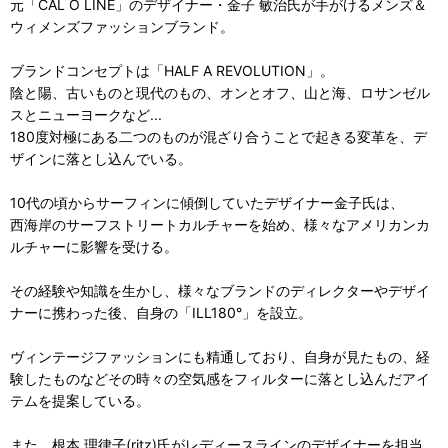
元「CAL O LINE」のデザイナー・金子 敏治氏が手がけるメンズ＆
ウィメンズファッションブランド。
ブランドコンセプトは「HALF A REVOLUTION」。
陰と陽、古いものと現代のもの、オンとオフ、山と海、ロサンゼル
スとニューヨークなど...
180度対極にある二つのものが混ざり合うことで起きる変革を、デ
ザインに落とし込んでいる。
10代の頃からサーフィンに傾倒していたデザイナー金子氏は、
西海岸のサーフストリートカルチャーを始め、様々なアメリカンカ
ルチャーに影響を受ける。
その経験や知識を生かし、様々なブランドのディレクターやデザイ
ナーに携わった後、自身の「ILL180°」を設立。
ヴィンテージファッションにも精通しており、自身が見たもの、経
験したものなどその時々の空気感をフィルターに落とし込んだアイ
テムを提案している。
また、根本 理律子(ritz)氏がレディースラインのデザイナーを担当。