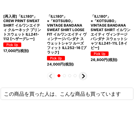
[再入荷]「ILL180°」
「ILL180°」
「ILL180°」
CREW PRINT SWEAT
×「KOTSUBO」
×「KOTSUBO」
SHIRT イルワンエイテ
VINTAGE BANDANA
VINTAGE BANDANA
ィ クルーネック プリン
SWEAT SHIRT LOOSE
SWEAT SHIRT イルワン
トスウェット ILL241-
FIT イルワンエイティ ヴ
エイティ ヴィンテージ
112 [ヘザーグレー]
ィンテージバンダナ ス
バンダナ スウェットシ
ウェットシャツ ルーズ
ャツ ILL241-11L [ネイ
フィット ILL252-16 [ブ
ビー]
17,000
円
(税別)
ラック]
26,800
円
(税別)
24,000
円
(税別)
この商品を買った人は、こんな商品も買っています