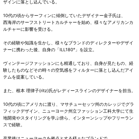
ザインに落とし込んでいる。
10代の頃からサーフィンに傾倒していたデザイナー金子氏は、
西海岸のサーフストリートカルチャーを始め、様々なアメリカンカ
ルチャーに影響を受ける。
その経験や知識を生かし、様々なブランドのディレクターやデザイ
ナーに携わった後、自身の「ILL180°」を設立。
ヴィンテージファッションにも精通しており、自身が見たもの、経
験したものなどその時々の空気感をフィルターに落とし込んだアイ
テムを提案している。
また、根本 理律子(ritz)氏がレディースラインのデザイナーを担当。
10代の頃にアメリカに渡り、マサチューセッツ州のカレッジでグラ
フィックデザイン、ニューヨーク州立ファッション工科大学にて生
地開発やスタイリングを学ぶ傍ら、インターンシップやフリーラン
スで経験。
卒業後はニューヨークを拠点とする様々なブランドで、