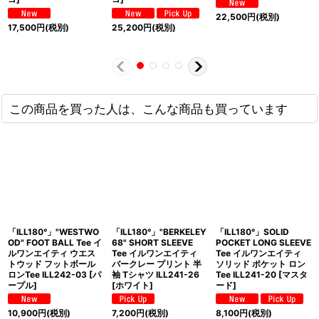
22,500
円
(税別)
17,500
円
(税別)
25,200
円
(税別)
この商品を買った人は、こんな商品も買っています
「ILL180°」"WESTWO
「ILL180°」"BERKELEY
「ILL180°」SOLID
OD" FOOT BALL Tee イ
68" SHORT SLEEVE
POCKET LONG SLEEVE
ルワンエイティ ウエス
Tee イルワンエイティ
Tee イルワンエイティ
トウッド フットボール
バークレー プリント 半
ソリッド ポケット ロン
ロンTee ILL242-03 [パ
袖 Tシャツ ILL241-26
Tee ILL241-20 [マスタ
ープル]
[ホワイト]
ード]
10,900
円
(税別)
7,200
円
(税別)
8,100
円
(税別)