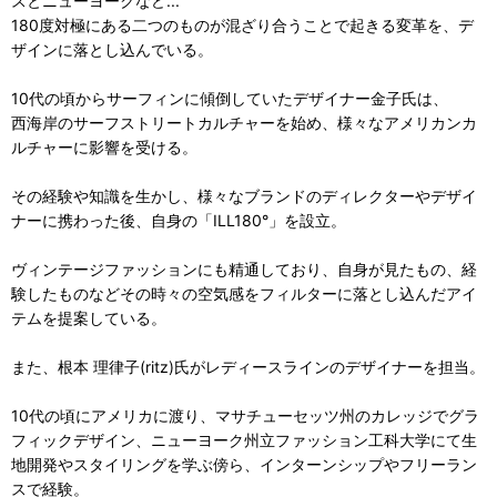
スとニューヨークなど...
180度対極にある二つのものが混ざり合うことで起きる変革を、デ
ザインに落とし込んでいる。
10代の頃からサーフィンに傾倒していたデザイナー金子氏は、
西海岸のサーフストリートカルチャーを始め、様々なアメリカンカ
ルチャーに影響を受ける。
その経験や知識を生かし、様々なブランドのディレクターやデザイ
ナーに携わった後、自身の「ILL180°」を設立。
ヴィンテージファッションにも精通しており、自身が見たもの、経
験したものなどその時々の空気感をフィルターに落とし込んだアイ
テムを提案している。
また、根本 理律子(ritz)氏がレディースラインのデザイナーを担当。
10代の頃にアメリカに渡り、マサチューセッツ州のカレッジでグラ
フィックデザイン、ニューヨーク州立ファッション工科大学にて生
地開発やスタイリングを学ぶ傍ら、インターンシップやフリーラン
スで経験。