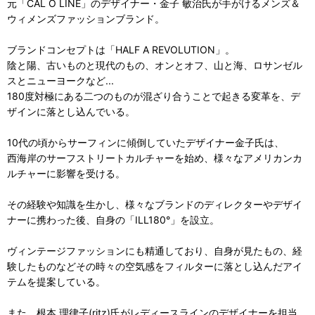
元「CAL O LINE」のデザイナー・金子 敏治氏が手がけるメンズ＆
ウィメンズファッションブランド。
ブランドコンセプトは「HALF A REVOLUTION」。
陰と陽、古いものと現代のもの、オンとオフ、山と海、ロサンゼル
スとニューヨークなど...
180度対極にある二つのものが混ざり合うことで起きる変革を、デ
ザインに落とし込んでいる。
10代の頃からサーフィンに傾倒していたデザイナー金子氏は、
西海岸のサーフストリートカルチャーを始め、様々なアメリカンカ
ルチャーに影響を受ける。
その経験や知識を生かし、様々なブランドのディレクターやデザイ
ナーに携わった後、自身の「ILL180°」を設立。
ヴィンテージファッションにも精通しており、自身が見たもの、経
験したものなどその時々の空気感をフィルターに落とし込んだアイ
テムを提案している。
また、根本 理律子(ritz)氏がレディースラインのデザイナーを担当。