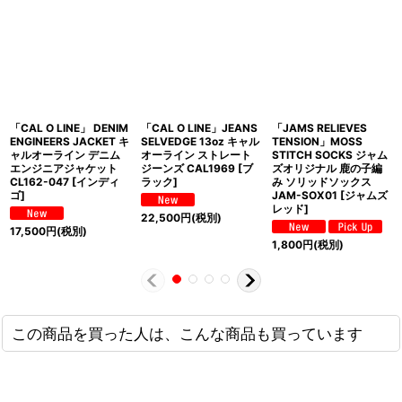
「CAL O LINE」 DENIM
「CAL O LINE」JEANS
「JAMS RELIEVES
ENGINEERS JACKET キ
SELVEDGE 13oz キャル
TENSION」MOSS
ャルオーライン デニム
オーライン ストレート
STITCH SOCKS ジャム
エンジニアジャケット
ジーンズ CAL1969 [ブ
ズオリジナル 鹿の子編
CL162-047 [インディ
ラック]
み ソリッドソックス
ゴ]
JAM-SOX01 [ジャムズ
レッド]
22,500
円
(税別)
17,500
円
(税別)
1,800
円
(税別)
この商品を買った人は、こんな商品も買っています