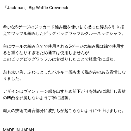
「Jackman」Big Waffle Crewneck
希少な5ゲージのジャカード編み機を使い甘く撚った綿糸を引き揃
えてワッフル編みしたビッグビッグワッフルクルーネックシャツ。
主にウールの編み立てで使用される5ゲージの編み機は綿で使用す
ると重くなりすぎるため通常は使用しませんが、
このビッグビッグワッフルは甘撚りしたことで軽量化に成功。
糸も太い為、ふわっとしたバルキー感も出て温かみのある表情にな
りました。
デザインはヴィンテージ感を出すため前下がりを浅めに設計し素材
の凹凸を邪魔しないよう丁寧に縫製。
職人の技術で縫合部分に波打ちが起こらないように仕上げました。
MADE IN JAPAN