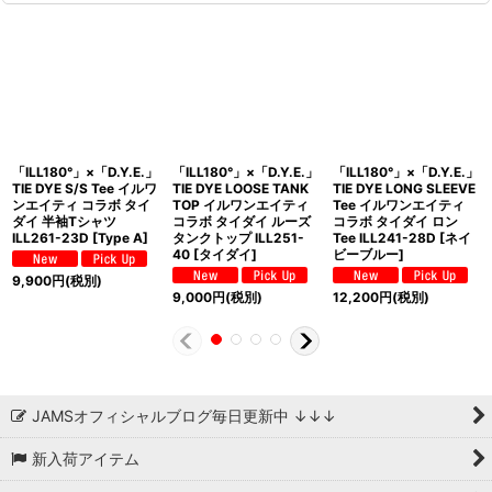
「ILL180°」×「D.Y.E.」
「ILL180°」×「D.Y.E.」
「ILL180°」×「D.Y.E.」
TIE DYE S/S Tee イルワ
TIE DYE LOOSE TANK
TIE DYE LONG SLEEVE
ンエイティ コラボ タイ
TOP イルワンエイティ
Tee イルワンエイティ
ダイ 半袖Tシャツ
コラボ タイダイ ルーズ
コラボ タイダイ ロン
ILL261-23D [Type A]
タンクトップ ILL251-
Tee ILL241-28D [ネイ
40 [タイダイ]
ビーブルー]
9,900
円
(税別)
9,000
円
(税別)
12,200
円
(税別)
JAMSオフィシャルブログ毎日更新中 ↓↓↓
新入荷アイテム