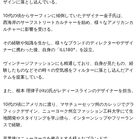
ザインに落とし込んでいる。
10代の頃からサーフィンに傾倒していたデザイナー金子氏は、
西海岸のサーフストリートカルチャーを始め、様々なアメリカンカ
ルチャーに影響を受ける。
その経験や知識を生かし、様々なブランドのディレクターやデザイ
ナーに携わった後、自身の「ILL180°」を設立。
ヴィンテージファッションにも精通しており、自身が見たもの、経
験したものなどその時々の空気感をフィルターに落とし込んだアイ
テムを提案している。
また、根本 理律子(ritz)氏がレディースラインのデザイナーを担当。
10代の頃にアメリカに渡り、マサチューセッツ州のカレッジでグラ
フィックデザイン、ニューヨーク州立ファッション工科大学にて生
地開発やスタイリングを学ぶ傍ら、インターンシップやフリーラン
スで経験。
卒業後はニューヨークを拠点とする様々なブランドで、