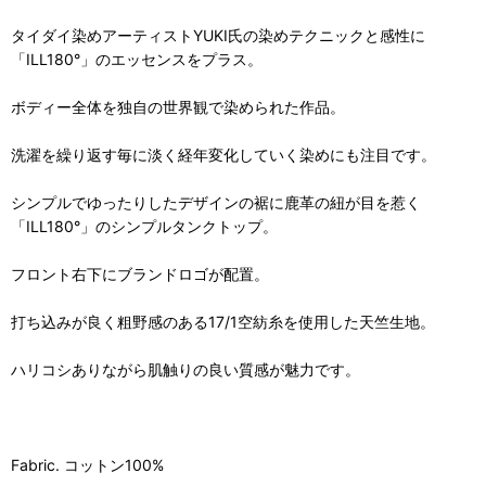
タイダイ染めアーティストYUKI氏の染めテクニックと感性に
「ILL180°」のエッセンスをプラス。
ボディー全体を独自の世界観で染められた作品。
洗濯を繰り返す毎に淡く経年変化していく染めにも注目です。
シンプルでゆったりしたデザインの裾に鹿革の紐が目を惹く
「ILL180°」のシンプルタンクトップ。
フロント右下にブランドロゴが配置。
打ち込みが良く粗野感のある17/1空紡糸を使用した天竺生地。
ハリコシありながら肌触りの良い質感が魅力です。
Fabric. コットン100%