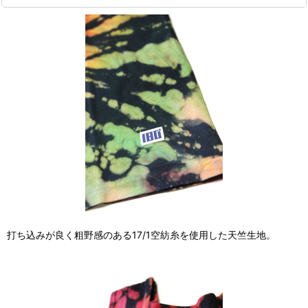
打ち込みが良く粗野感のある17/1空紡糸を使用した天竺生地。