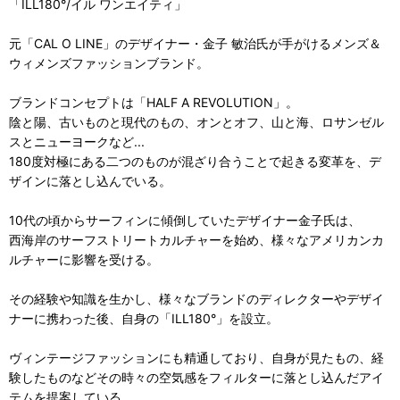
「ILL180°/イル ワンエイティ」
元「CAL O LINE」のデザイナー・金子 敏治氏が手がけるメンズ＆
ウィメンズファッションブランド。
ブランドコンセプトは「HALF A REVOLUTION」。
陰と陽、古いものと現代のもの、オンとオフ、山と海、ロサンゼル
スとニューヨークなど...
180度対極にある二つのものが混ざり合うことで起きる変革を、デ
ザインに落とし込んでいる。
10代の頃からサーフィンに傾倒していたデザイナー金子氏は、
西海岸のサーフストリートカルチャーを始め、様々なアメリカンカ
ルチャーに影響を受ける。
その経験や知識を生かし、様々なブランドのディレクターやデザイ
ナーに携わった後、自身の「ILL180°」を設立。
ヴィンテージファッションにも精通しており、自身が見たもの、経
験したものなどその時々の空気感をフィルターに落とし込んだアイ
テムを提案している。