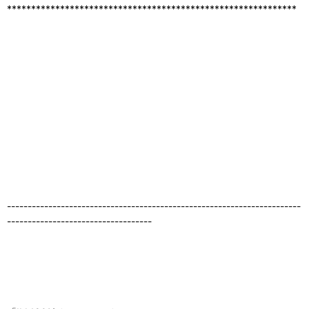
************************************************************
-----------------------------------------------------------------------
-----------------------------------