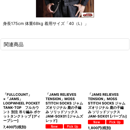
身長175cm 体重68kg 着用サイズ「40（L）」
関連商品
「FULLCOUNT」
「JAMS RELIEVES
「JAMS RELIEVES
×「JAMS」
TENSION」MOSS
TENSION」MOSS
LOOPWHEEL POCKET
STITCH SOCKS ジャム
STITCH SOCKS ジャム
TANK-TOP フルカウ
ズオリジナル 鹿の子編
ズオリジナル 鹿の子編
ント 別注 吊り編み ポケ
み ソリッドソックス
み ソリッドソックス
ットタンクトップ [ディ
JAM-SOX01 [ジャムズ
JAM-SOX01 [パープル]
ープシー]
レッド]
7,400
円
(税別)
1,800
円
(税別)