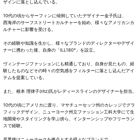
ザインに落とし込んでいる。
10代の頃からサーフィンに傾倒していたデザイナー金子氏は、
西海岸のサーフストリートカルチャーを始め、様々なアメリカンカ
ルチャーに影響を受ける。
その経験や知識を生かし、様々なブランドのディレクターやデザイ
ナーに携わった後、自身の「ILL180°」を設立。
ヴィンテージファッションにも精通しており、自身が見たもの、経
験したものなどその時々の空気感をフィルターに落とし込んだアイ
テムを提案している。
また、根本 理律子(ritz)氏がレディースラインのデザイナーを担当。
10代の頃にアメリカに渡り、マサチューセッツ州のカレッジでグラ
フィックデザイン、ニューヨーク州立ファッション工科大学にて生
地開発やスタイリングを学ぶ傍ら、インターンシップやフリーラン
スで経験。
卒業後はニューヨークを拠点とする様々なブランドで、