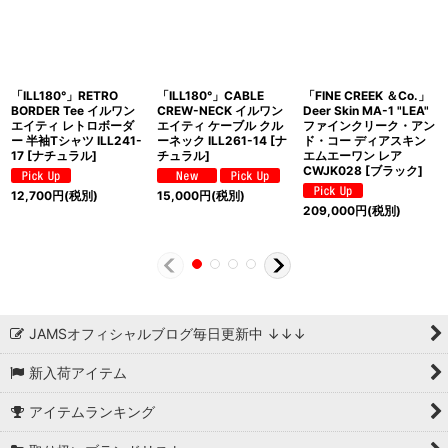
「ILL180°」RETRO
「ILL180°」CABLE
「FINE CREEK ＆Co.」
BORDER Tee イルワン
CREW-NECK イルワン
Deer Skin MA-1 "LEA"
エイティ レトロボーダ
エイティ ケーブル クル
ファインクリーク・アン
ー 半袖Tシャツ ILL241-
ーネック ILL261-14 [ナ
ド・コー ディアスキン
17 [ナチュラル]
チュラル]
エムエーワン レア
CWJK028 [ブラック]
12,700
円
(税別)
15,000
円
(税別)
209,000
円
(税別)
JAMSオフィシャルブログ毎日更新中 ↓↓↓
新入荷アイテム
アイテムランキング