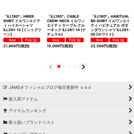
「ILL180°」HIKER
「ILL180°」CABLE
「ILL180°」HABITUAL
SHIRT イルワンエイテ
CREW-NECK イルワン
BD SHIRT イルワンエイ
ィ ハイカーシャツ
エイティ ケーブル クル
ティ ハビチュアル ボタ
ILL261-12 [ミントグリ
ーネック ILL261-14 [ナ
ンダウンシャツ ILL261-
ーン]
チュラル]
05 [ホワイト]
21,800
円
(税別)
15,000
円
(税別)
22,500
円
(税別)
JAMSオフィシャルブログ毎日更新中 ↓↓↓
新入荷アイテム
アイテムランキング
取り扱いブランドリスト
ショッピングカート