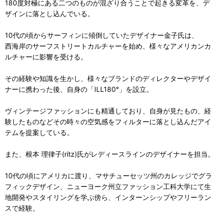
180度対極にある二つのものが混ざり合うことで起きる変革を、デ
ザインに落とし込んでいる。
10代の頃からサーフィンに傾倒していたデザイナー金子氏は、
西海岸のサーフストリートカルチャーを始め、様々なアメリカンカ
ルチャーに影響を受ける。
その経験や知識を生かし、様々なブランドのディレクターやデザイ
ナーに携わった後、自身の「ILL180°」を設立。
ヴィンテージファッションにも精通しており、自身が見たもの、経
験したものなどその時々の空気感をフィルターに落とし込んだアイ
テムを提案している。
また、根本 理律子(ritz)氏がレディースラインのデザイナーを担当。
10代の頃にアメリカに渡り、マサチューセッツ州のカレッジでグラ
フィックデザイン、ニューヨーク州立ファッション工科大学にて生
地開発やスタイリングを学ぶ傍ら、インターンシップやフリーラン
スで経験。