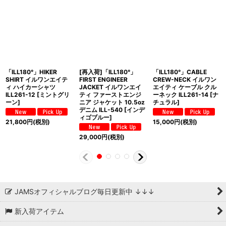
「ILL180°」HIKER
[再入荷]「ILL180°」
「ILL180°」CABLE
SHIRT イルワンエイテ
FIRST ENGINEER
CREW-NECK イルワン
ィ ハイカーシャツ
JACKET イルワンエイ
エイティ ケーブル クル
ILL261-12 [ミントグリ
ティ ファーストエンジ
ーネック ILL261-14 [ナ
ーン]
ニア ジャケット 10.5oz
チュラル]
デニム ILL-540 [インデ
ィゴブルー]
21,800
円
(税別)
15,000
円
(税別)
29,000
円
(税別)
JAMSオフィシャルブログ毎日更新中 ↓↓↓
新入荷アイテム