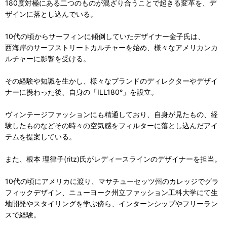
180度対極にある二つのものが混ざり合うことで起きる変革を、デ
ザインに落とし込んでいる。
10代の頃からサーフィンに傾倒していたデザイナー金子氏は、
西海岸のサーフストリートカルチャーを始め、様々なアメリカンカ
ルチャーに影響を受ける。
その経験や知識を生かし、様々なブランドのディレクターやデザイ
ナーに携わった後、自身の「ILL180°」を設立。
ヴィンテージファッションにも精通しており、自身が見たもの、経
験したものなどその時々の空気感をフィルターに落とし込んだアイ
テムを提案している。
また、根本 理律子(ritz)氏がレディースラインのデザイナーを担当。
10代の頃にアメリカに渡り、マサチューセッツ州のカレッジでグラ
フィックデザイン、ニューヨーク州立ファッション工科大学にて生
地開発やスタイリングを学ぶ傍ら、インターンシップやフリーラン
スで経験。