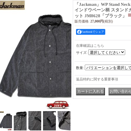
「Jackman」WP Stand Ne
インドウペーン柄 スタンド
ット JM8628「ブラック」
販売価格
:
27,000円
(税別)
Facebookでシェア
在庫確認はこちら
サイズ
:
数量
:
返品特約に関する重要事項
｜