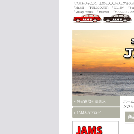
「JAMS/ジャムズ」上質な大人カジュ
「Mt.hill」「FULLCOUNT」「ILL180°」「Sug
「Vintage Works」「Jackman」「MAKERS」etc
特定商取引法表示
ホーム
ンジャ
JAMSのブログ
商