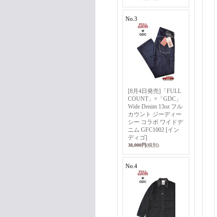
No.3
[8月4日発売]「FULL
COUNT」×「GDC」
Wide Denim 13oz フル
カウント ジーディー
シー コラボ ワイドデ
ニム GFC1002 [イン
ディゴ]
38,000円
(税別)
No.4