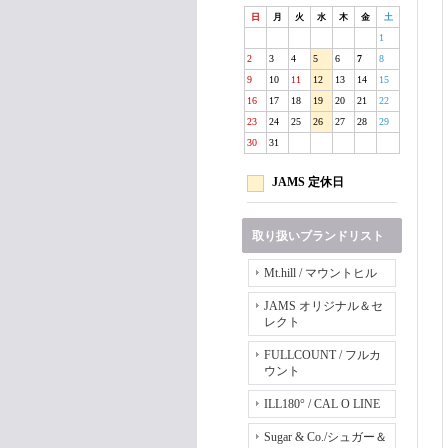
日
月
火
水
木
金
土
1
2
3
4
5
6
7
8
9
10
11
12
13
14
15
16
17
18
19
20
21
22
23
24
25
26
27
28
29
30
31
JAMS 定休日
取り扱いブランドリスト
Mt.hill / マウントヒル
JAMS オリジナル＆セ
レクト
FULLCOUNT / フルカ
ウント
ILL180° / CAL O LINE
Sugar & Co./シュガー＆