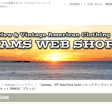
アルスタイルを提案するプレミアムセレクトショップ
｜
商品
ご利用案内
お問い合わせ
ar&Co.」
｜
Jackman/ジャックマン
｜
「Jackman」WP Stand Neck Jacket ジャックマ
ケット JM8628「ブラック」
品詳細