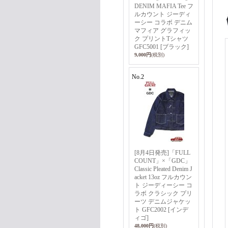
DENIM MAFIA Tee フ
ルカウント ジーディ
ーシー コラボ デニム
マフィア グラフィッ
ク プリントTシャツ
GFC5001 [ブラック]
9,000円
(税別)
No.2
[8月4日発売]「FULL
COUNT」×「GDC」
Classic Pleated Denim J
acket 13oz フルカウン
ト ジーディーシー コ
ラボ クラシック プリ
ーツ デニムジャケッ
ト GFC2002 [インデ
ィゴ]
48,000円
(税別)