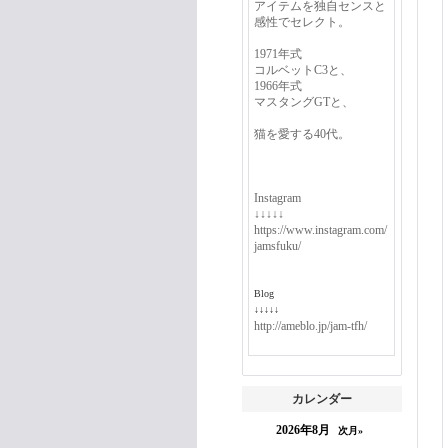
アイテムを独自センスと
感性でセレクト。
1971年式
コルベットC3と、
1966年式
マスタングGTと、
猫を愛する40代。
Instagram
↓↓↓↓↓
https://www.instagram.com/
jamsfuku/
Blog
↓↓↓↓↓
http://ameblo.jp/jam-tfh/
カレンダー
2026年8月
次月»