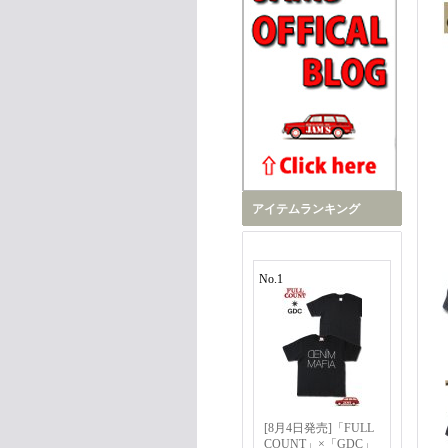
アイテムランキング
No.1
[8月4日発売]「FULL
COUNT」×「GDC」