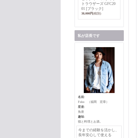
トラウザーズ GFC20
01 [ブラック]
38,000円
(税別)
私が店長です
名前:
Fuku （福岡 宏章）
星座:
魚座
趣味:
猫と料理とお酒。
今までの経験を活かし、
長年安心して使える