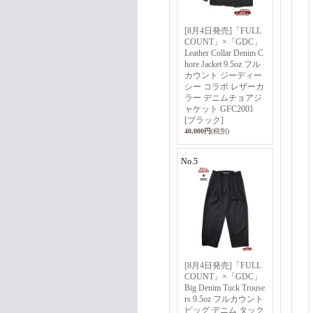
[8月4日発売]「FULL
COUNT」×「GDC」
Leather Collar Denim C
hore Jacket 9.5oz フル
カウント ジーディー
シー コラボ レザーカ
ラー デニムチョアジ
ャケット GFC2001
[ブラック]
40,000円
(税別)
No.5
[8月4日発売]「FULL
COUNT」×「GDC」
Big Denim Tuck Trouse
rs 9.5oz フルカウント
ビッグ デニム タック