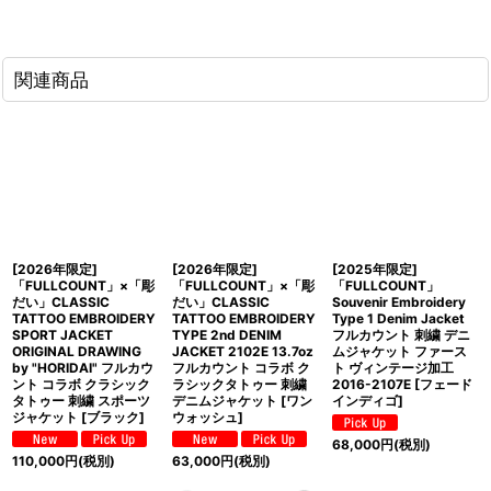
関連商品
[2026年限定]
[2026年限定]
[2025年限定]
「FULLCOUNT」×「彫
「FULLCOUNT」×「彫
「FULLCOUNT」
だい」CLASSIC
だい」CLASSIC
Souvenir Embroidery
TATTOO EMBROIDERY
TATTOO EMBROIDERY
Type 1 Denim Jacket
SPORT JACKET
TYPE 2nd DENIM
フルカウント 刺繍 デニ
ORIGINAL DRAWING
JACKET 2102E 13.7oz
ムジャケット ファース
by "HORIDAI" フルカウ
フルカウント コラボ ク
ト ヴィンテージ加工
ント コラボ クラシック
ラシックタトゥー 刺繍
2016-2107E [フェード
タトゥー 刺繍 スポーツ
デニムジャケット [ワン
インディゴ]
ジャケット [ブラック]
ウォッシュ]
68,000
円
(税別)
110,000
円
(税別)
63,000
円
(税別)