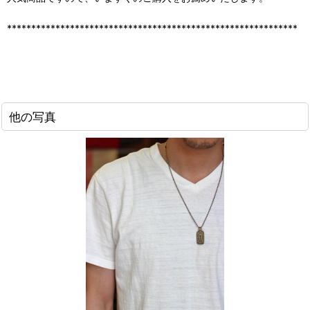
************************************************************
他の写真