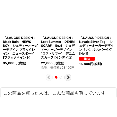
「J.AUGUR DESIGN」
「J.AUGUR DESIGN」
「J.AUGUR DESIGN」
Black Rain NEWS
Lost Summer DENIM
Navajo Silver Tag ジ
BOY ジュディーオーガ
SCARF No.4 ジュデ
ュディーオーガーデザイ
ーデザイン ブラックレ
ィーオーガーデザイン
ン ナバホ シルバータグ
イン ニュースボーイ
"ロストサマー" デニム
[No.1]
[ブラックペイント]
スカーフ [インディゴ]
95,000
円
(税別)
22,000
円
(税別)
15,800
円
(税別)
希望小売価格
:
23,100
円
この商品を買った人は、こんな商品も買っています