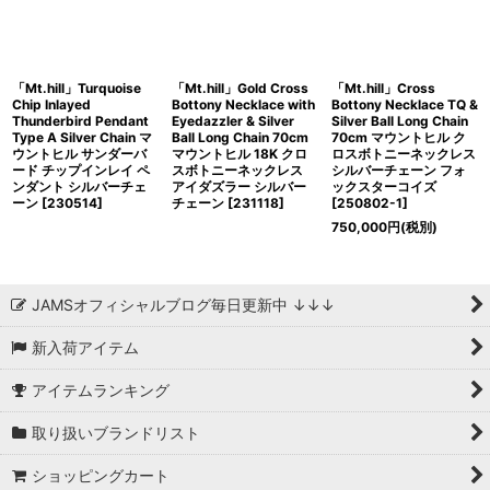
「Mt.hill」Turquoise
「Mt.hill」Gold Cross
「Mt.hill」Cross
Chip Inlayed
Bottony Necklace with
Bottony Necklace TQ &
Thunderbird Pendant
Eyedazzler & Silver
Silver Ball Long Chain
Type A Silver Chain マ
Ball Long Chain 70cm
70cm マウントヒル ク
ウントヒル サンダーバ
マウントヒル 18K クロ
ロスボトニーネックレス
ード チップインレイ ペ
スボトニーネックレス
シルバーチェーン フォ
ンダント シルバーチェ
アイダズラー シルバー
ックスターコイズ
ーン [230514]
チェーン [231118]
[250802-1]
750,000
円
(税別)
JAMSオフィシャルブログ毎日更新中 ↓↓↓
新入荷アイテム
アイテムランキング
取り扱いブランドリスト
ショッピングカート