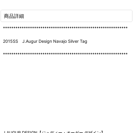
商品詳細
************************************************************
2015SS J.Augur Design Navajo Silver Tag
************************************************************
J.AUGUR DESIGN【ジュディー・オーガー デザイン】