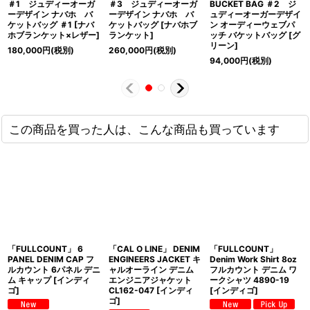
＃1 ジュディーオーガ
＃3 ジュディーオーガ
BUCKET BAG ＃2 ジ
ーデザイン ナバホ バ
ーデザイン ナバホ バ
ュディーオーガーデザイ
ケットバッグ ＃1 [ナバ
ケットバッグ [ナバホブ
ン オーディーウェブパ
ホブランケット×レザー]
ランケット]
ッチ バケットバッグ [グ
リーン]
180,000
円
(税別)
260,000
円
(税別)
94,000
円
(税別)
この商品を買った人は、こんな商品も買っています
「FULLCOUNT」 6
「CAL O LINE」 DENIM
「FULLCOUNT」
PANEL DENIM CAP フ
ENGINEERS JACKET キ
Denim Work Shirt 8oz
ルカウント 6パネル デニ
ャルオーライン デニム
フルカウント デニム ワ
ム キャップ [インディ
エンジニアジャケット
ークシャツ 4890-19
ゴ]
CL162-047 [インディ
[インディゴ]
ゴ]