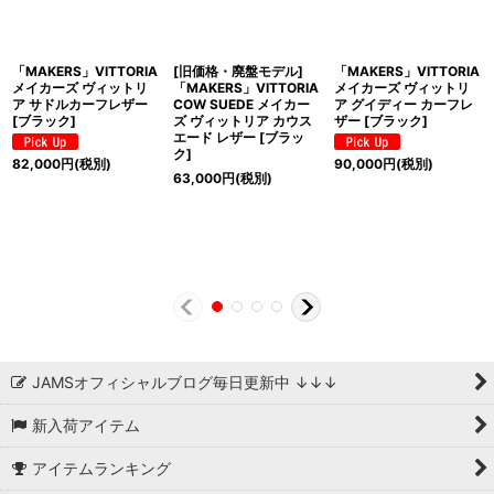
「MAKERS」VITTORIA
[旧価格・廃盤モデル]
「MAKERS」VITTORIA
メイカーズ ヴィットリ
「MAKERS」VITTORIA
メイカーズ ヴィットリ
ア サドルカーフレザー
COW SUEDE メイカー
ア グイディー カーフレ
[ブラック]
ズ ヴィットリア カウス
ザー [ブラック]
エード レザー [ブラッ
ク]
82,000
円
(税別)
90,000
円
(税別)
63,000
円
(税別)
JAMSオフィシャルブログ毎日更新中 ↓↓↓
新入荷アイテム
アイテムランキング