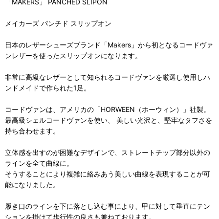
「MAKERS」 PANCHED SLIPON
メイカーズ パンチド スリップオン
日本のレザーシューズブランド「Makers」から初となるコードヴァ
ンレザーを使ったスリップオンになります。
非常に高級なレザーとして知られるコードヴァンを厳選し使用しハ
ンドメイドで作られた1足。
コードヴァンは、アメリカの「HORWEEN（ホーウィン）」社製。
最高級シェルコードヴァンを使い、 美しい光沢と、堅牢なタフさを
持ち合わせます。
立体感を出すのが困難なデザインで、ストレートチップ部分以外の
ラインを全て曲線に。
そうすることにより複雑に絡みあう美しい曲線を表現することが可
能になりました。
履き口のラインを下に落とし込む事により、甲に対して垂直にテン
ションを掛けて歩行性の良さも兼ねております。