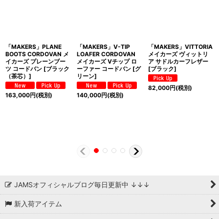
「MAKERS」PLANE
「MAKERS」V-TIP
「MAKERS」VITTORIA
BOOTS CORDOVAN メ
LOAFER CORDOVAN
メイカーズ ヴィットリ
イカーズ プレーンブー
メイカーズ Vチップ ロ
ア サドルカーフレザー
ツ コードバン [ブラック
ーファー コードバン [グ
[ブラック]
（茶芯）]
リーン]
82,000
円
(税別)
163,000
円
(税別)
140,000
円
(税別)
JAMSオフィシャルブログ毎日更新中 ↓↓↓
新入荷アイテム