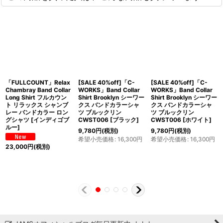
「FULLCOUNT」Relax
[SALE 40%off]「C-
[SALE 40%off]「C-
Chambray Band Collar
WORKS」Band Collar
WORKS」Band Collar
Long Shirt フルカウン
Shirt Brooklyn シーワー
Shirt Brooklyn シーワー
ト リラックス シャンブ
クス バンドカラーシャ
クス バンドカラーシャ
レー バンドカラー ロン
ツ ブルックリン
ツ ブルックリン
グシャツ [インディゴブ
CWST006 [ブラック]
CWST006 [ホワイト]
ルー]
9,780
円
(税別)
9,780
円
(税別)
希望小売価格
:
16,300
円
希望小売価格
:
16,300
円
23,000
円
(税別)