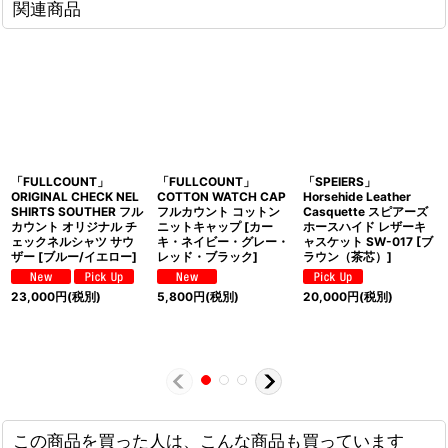
関連商品
「FULLCOUNT」
「FULLCOUNT」
「SPEIERS」
ORIGINAL CHECK NEL
COTTON WATCH CAP
Horsehide Leather
SHIRTS SOUTHER フル
フルカウント コットン
Casquette スピアーズ
カウント オリジナル チ
ニットキャップ [カー
ホースハイド レザーキ
ェックネルシャツ サウ
キ・ネイビー・グレー・
ャスケット SW-017 [ブ
ザー [ブルー/イエロー]
レッド・ブラック]
ラウン（茶芯）]
23,000
円
(税別)
5,800
円
(税別)
20,000
円
(税別)
この商品を買った人は、こんな商品も買っています