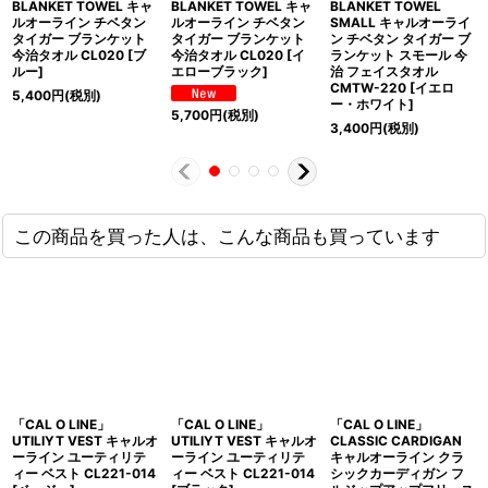
BLANKET TOWEL キャ
BLANKET TOWEL キャ
BLANKET TOWEL
ルオーライン チベタン
ルオーライン チベタン
SMALL キャルオーライ
タイガー ブランケット
タイガー ブランケット
ン チベタン タイガー ブ
今治タオル CL020 [ブ
今治タオル CL020 [イ
ランケット スモール 今
ルー]
エローブラック]
治 フェイスタオル
CMTW-220 [イエロ
5,400
円
(税別)
ー・ホワイト]
5,700
円
(税別)
3,400
円
(税別)
この商品を買った人は、こんな商品も買っています
「CAL O LINE」
「CAL O LINE」
「CAL O LINE」
UTILIYT VEST キャルオ
UTILIYT VEST キャルオ
CLASSIC CARDIGAN
ーライン ユーティリテ
ーライン ユーティリテ
キャルオーライン クラ
ィー ベスト CL221-014
ィー ベスト CL221-014
シックカーディガン フ