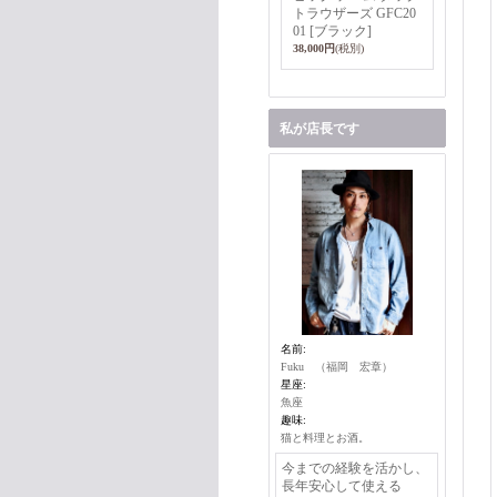
トラウザーズ GFC20
01 [ブラック]
38,000円
(税別)
私が店長です
名前:
Fuku （福岡 宏章）
星座:
魚座
趣味:
猫と料理とお酒。
今までの経験を活かし、
長年安心して使える