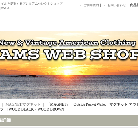
アルスタイルを提案するプレミアムセレクトショップ
｜
商品
ご利用案内
お問い合わせ
ar&Co.」
｜
MAGNET/マグネット
｜
「MAGNET」 Outside Pocket Wallet マグネッ
 [WOOD BLACK・WOOD BROWN]
品詳細