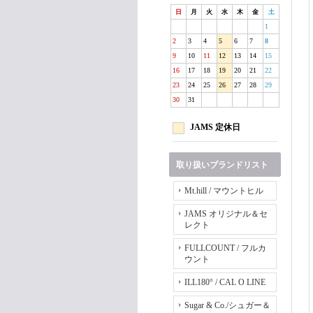
日
月
火
水
木
金
土
1
2
3
4
5
6
7
8
9
10
11
12
13
14
15
16
17
18
19
20
21
22
23
24
25
26
27
28
29
30
31
JAMS 定休日
取り扱いブランドリスト
Mt.hill / マウントヒル
JAMS オリジナル＆セ
レクト
FULLCOUNT / フルカ
ウント
ILL180° / CAL O LINE
Sugar & Co./シュガー＆