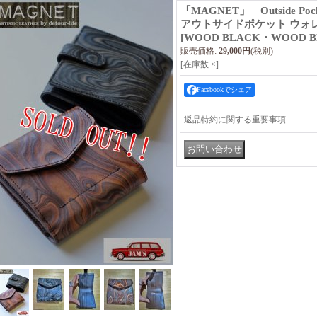
「MAGNET」 Outside Poc
アウトサイドポケット ウォ
[WOOD BLACK・WOOD B
販売価格
:
29,000円
(税別)
[在庫数 ×]
Facebookでシェア
返品特約に関する重要事項