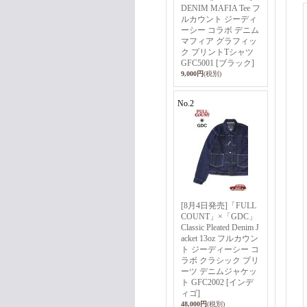
DENIM MAFIA Tee フ
ルカウント ジーディ
ーシー コラボ デニム
マフィア グラフィッ
ク プリントTシャツ
GFC5001 [ブラック]
9,000円
(税別)
No.2
[8月4日発売]「FULL
COUNT」×「GDC」
Classic Pleated Denim J
acket 13oz フルカウン
ト ジーディーシー コ
ラボ クラシック プリ
ーツ デニムジャケッ
ト GFC2002 [インデ
ィゴ]
48,000円
(税別)