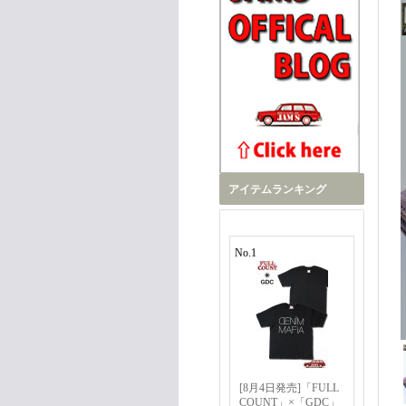
アイテムランキング
No.1
[8月4日発売]「FULL
COUNT」×「GDC」