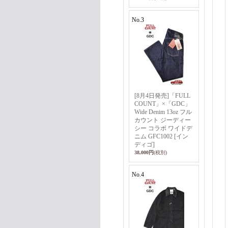
No.3
[8月4日発売]「FULL
COUNT」×「GDC」
Wide Denim 13oz フル
カウント ジーディー
シー コラボ ワイドデ
ニム GFC1002 [イン
ディゴ]
38,000円
(税別)
No.4