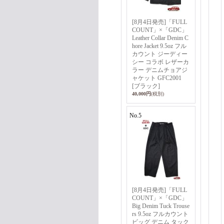
[8月4日発売]「FULL
COUNT」×「GDC」
Leather Collar Denim C
hore Jacket 9.5oz フル
カウント ジーディー
シー コラボ レザーカ
ラー デニムチョアジ
ャケット GFC2001
[ブラック]
40,000円
(税別)
No.5
[8月4日発売]「FULL
COUNT」×「GDC」
Big Denim Tuck Trouse
rs 9.5oz フルカウント
ビッグ デニム タック