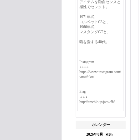
アイテムを独自センスと
感性でセレクト。
1971年式
コルベットC3と、
1966年式
マスタングGTと、
猫を愛する40代。
Instagram
↓↓↓↓↓
https://www.instagram.com/
jamsfuku/
Blog
↓↓↓↓↓
http://ameblo.jp/jam-tfh/
カレンダー
2026年8月
次月»