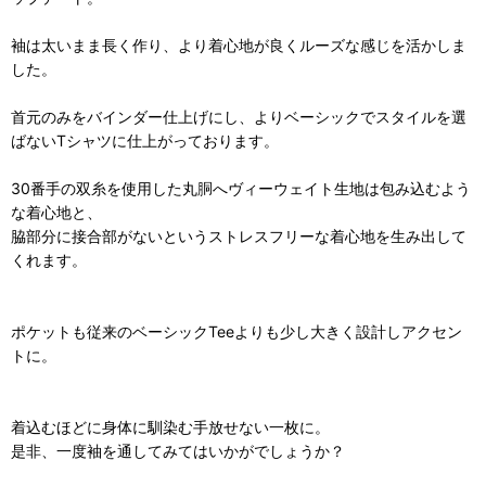
袖は太いまま長く作り、より着心地が良くルーズな感じを活かしま
した。
首元のみをバインダー仕上げにし、よりベーシックでスタイルを選
ばないTシャツに仕上がっております。
30番手の双糸を使用した丸胴へヴィーウェイト生地は包み込むよう
な着心地と、
脇部分に接合部がないというストレスフリーな着心地を生み出して
くれます。
ポケットも従来のベーシックTeeよりも少し大きく設計しアクセン
トに。
着込むほどに身体に馴染む手放せない一枚に。
是非、一度袖を通してみてはいかがでしょうか？