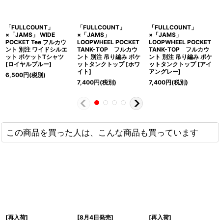
「FULLCOUNT」
「FULLCOUNT」
「FULLCOUNT」
×「JAMS」 WIDE
×「JAMS」
×「JAMS」
POCKET Tee フルカウ
LOOPWHEEL POCKET
LOOPWHEEL POCKET
ント 別注 ワイドシルエ
TANK-TOP フルカウ
TANK-TOP フルカウ
ット ポケットTシャツ
ント 別注 吊り編み ポケ
ント 別注 吊り編み ポケ
[ロイヤルブルー]
ットタンクトップ [ホワ
ットタンクトップ [アイ
イト]
アングレー]
6,500
円
(税別)
7,400
円
(税別)
7,400
円
(税別)
この商品を買った人は、こんな商品も買っています
[再入荷]
[8月4日発売]
[再入荷]