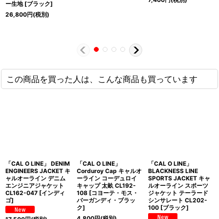
ー生地 [ブラック]
26,800
円
(税別)
この商品を買った人は、こんな商品も買っています
「CAL O LINE」 DENIM
「CAL O LINE」
「CAL O LINE」
ENGINEERS JACKET キ
Corduroy Cap キャルオ
BLACKNESS LINE
ャルオーライン デニム
ーライン コーデュロイ
SPORTS JACKET キャ
エンジニアジャケット
キャップ 太畝 CL192-
ルオーライン スポーツ
CL162-047 [インディ
108 [コヨーテ・モス・
ジャケット テーラード
ゴ]
バーガンディ・ブラッ
シンサレート CL202-
ク]
100 [ブラック]
4,800
円
(税別)