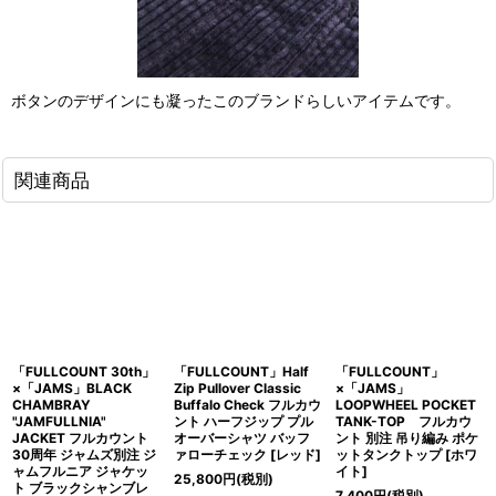
ボタンのデザインにも凝ったこのブランドらしいアイテムです。
関連商品
「FULLCOUNT 30th」
「FULLCOUNT」Half
「FULLCOUNT」
×「JAMS」BLACK
Zip Pullover Classic
×「JAMS」
CHAMBRAY
Buffalo Check フルカウ
LOOPWHEEL POCKET
"JAMFULLNIA"
ント ハーフジップ プル
TANK-TOP フルカウ
JACKET フルカウント
オーバーシャツ バッフ
ント 別注 吊り編み ポケ
30周年 ジャムズ別注 ジ
ァローチェック [レッド]
ットタンクトップ [ホワ
ャムフルニア ジャケッ
イト]
25,800
円
(税別)
ト ブラックシャンブレ
7,400
円
(税別)