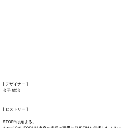
[ デザイナー ]
金子 敏治
[ ヒストリー ]
STORYは始まる。
かつてCALIFORNIA出身の米兵が世界にSURFINを伝播したように、