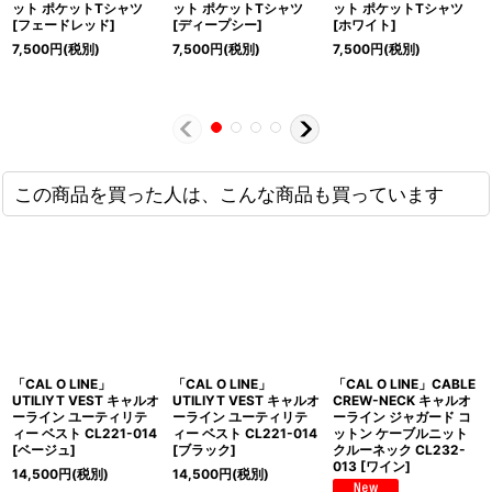
ット ポケットTシャツ
ット ポケットTシャツ
ット ポケットTシャツ
[フェードレッド]
[ディープシー]
[ホワイト]
7,500
円
(税別)
7,500
円
(税別)
7,500
円
(税別)
この商品を買った人は、こんな商品も買っています
「CAL O LINE」
「CAL O LINE」
「CAL O LINE」CABLE
UTILIYT VEST キャルオ
UTILIYT VEST キャルオ
CREW-NECK キャルオ
ーライン ユーティリテ
ーライン ユーティリテ
ーライン ジャガード コ
ィー ベスト CL221-014
ィー ベスト CL221-014
ットン ケーブルニット
[ベージュ]
[ブラック]
クルーネック CL232-
013 [ワイン]
14,500
円
(税別)
14,500
円
(税別)