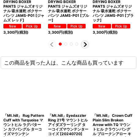
DRYING BOXER
DRYING BOXER
DRYING BOXER
PANTS ジャムズオリジ
PANTS ジャムズオリジ
PANTS ジャムズオリジ
ナル 吸水速乾 ボクサー
ナル 吸水速乾 ボクサー
ナル 吸水速乾 ボクサー
パンツ JAMS-P01 [ジャ
パンツ JAMS-P01 [ブル
パンツ JAMS-P01 [ブラ
ムズ レッド]
ー]
ック]
3,300
円
(税別)
3,300
円
(税別)
3,300
円
(税別)
この商品を買った人は、こんな商品も買っています
「Mt.hill」 Rug Pattern
「Mt.hill」Eyedazzler
「Mt.hill」 Crown Cuff
Cuff with Turquoise マ
Ring 21号 マウントヒル
Plain Slim Broken
ウントヒル ラグパター
アイダズラーリング タ
Arrow with TQ マウン
ン カフバングル ターコ
ーコイズマウンテンター
トヒル クラウンバング
イズマウンテン
コイズ [20240720]
ル ブロークンアロー キ