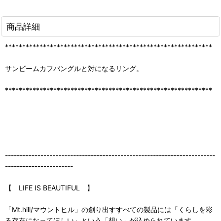
商品詳細
************************************************************
サンビームカフバングルと対になるリング。
************************************************************
-----------------------------------------------------------------------
-----------------------
【 LIFE IS BEAUTIFUL 】
「Mt.hill/マウントヒル」の創り出すすべての製品には「くらしを彩
る存在になってほしい」という「想い」が込められています。