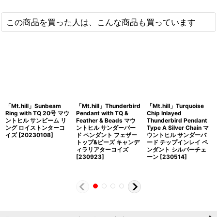
この商品を買った人は、こんな商品も買っています
「Mt.hill」Sunbeam
「Mt.hill」Thunderbird
「Mt.hill」Turquoise
Ring with TQ 20号 マウ
Pendant with TQ &
Chip Inlayed
ントヒル サンビーム リ
Feather & Beads マウ
Thunderbird Pendant
ング ロイストンターコ
ントヒル サンダーバー
Type A Silver Chain マ
イズ [20230108]
ド ペンダント フェザー
ウントヒル サンダーバ
トップ&ビーズ キャンデ
ード チップインレイ ペ
ィラリアターコイズ
ンダント シルバーチェ
[230923]
ーン [230514]