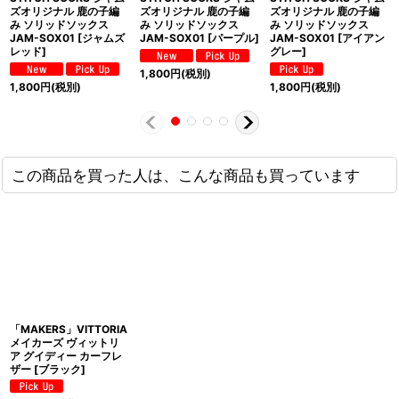
ズオリジナル 鹿の子編
ズオリジナル 鹿の子編
ズオリジナル 鹿の子編
み ソリッドソックス
み ソリッドソックス
み ソリッドソックス
JAM-SOX01 [ジャムズ
JAM-SOX01 [パープル]
JAM-SOX01 [アイアン
レッド]
グレー]
1,800
円
(税別)
1,800
円
(税別)
1,800
円
(税別)
この商品を買った人は、こんな商品も買っています
「MAKERS」VITTORIA
メイカーズ ヴィットリ
ア グイディー カーフレ
ザー [ブラック]