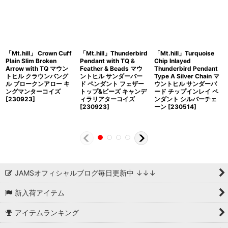
「Mt.hill」 Crown Cuff
「Mt.hill」Thunderbird
「Mt.hill」Turquoise
Plain Slim Broken
Pendant with TQ &
Chip Inlayed
Arrow with TQ マウン
Feather & Beads マウ
Thunderbird Pendant
トヒル クラウンバング
ントヒル サンダーバー
Type A Silver Chain マ
ル ブロークンアロー キ
ド ペンダント フェザー
ウントヒル サンダーバ
ングマンターコイズ
トップ&ビーズ キャンデ
ード チップインレイ ペ
[230923]
ィラリアターコイズ
ンダント シルバーチェ
[230923]
ーン [230514]
JAMSオフィシャルブログ毎日更新中 ↓↓↓
新入荷アイテム
アイテムランキング