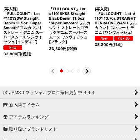
[再入荷]
「FULLCOUNT」Lot
[再入荷]
「FULLCOUNT」Lot
#1101BKSS Straight
「FULLCOUNT」Lot ＃
#1101SSW Straight
Black Denim 11.5oz
1101 13.7oz STRAIGHT
Denim 11.5oz "Super
"Super Smooth" フルカ
DENIM ONE WASH フル
Smooth" フルカウント
ウント ストレート ブラ
カウント ストレート デ
ストレート デニム スー
ックデニム スーパース
ニム [ワンウォッシュ]
パースムース ワンウォ
ムース ワンウォッシュ
ッシュ [インディゴ]
[ブラック]
33,800
円
(税別)
33,800
円
(税別)
33,800
円
(税別)
JAMSオフィシャルブログ毎日更新中 ↓↓↓
新入荷アイテム
アイテムランキング
取り扱いブランドリスト