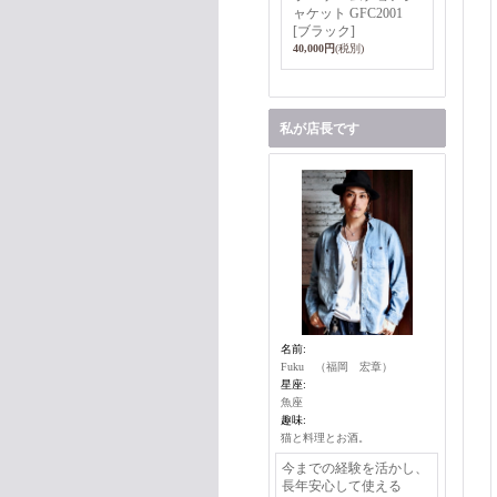
ャケット GFC2001
[ブラック]
40,000円
(税別)
私が店長です
名前:
Fuku （福岡 宏章）
星座:
魚座
趣味:
猫と料理とお酒。
今までの経験を活かし、
長年安心して使える