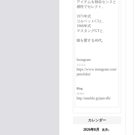
アイテムを独自センスと
感性でセレクト。
1971年式
コルベットC3と、
1966年式
マスタングGTと、
猫を愛する40代。
Instagram
↓↓↓↓↓
https://www.instagram.com/
jamsfuku/
Blog
↓↓↓↓↓
http://ameblo.jp/jam-tfh/
カレンダー
2026年8月
次月»