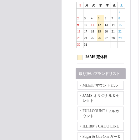
日
月
火
水
木
金
土
1
2
3
4
5
6
7
8
9
10
11
12
13
14
15
16
17
18
19
20
21
22
23
24
25
26
27
28
29
30
31
JAMS 定休日
取り扱いブランドリスト
Mt.hill / マウントヒル
JAMS オリジナル＆セ
レクト
FULLCOUNT / フルカ
ウント
ILL180° / CAL O LINE
Sugar & Co./シュガー＆