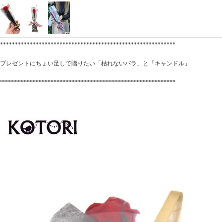
***********************************************************
プレゼントにちょい足しで贈りたい「枯れないバラ」と「キャンドル」
***********************************************************