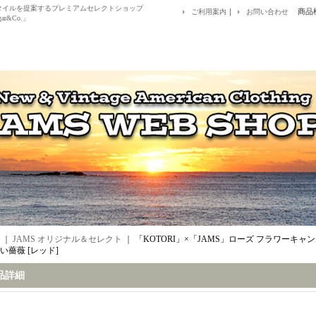
アルスタイルを提案するプレミアムセレクトショップ
｜
商品
ご利用案内
お問い合わせ
ar&Co.」
｜
JAMS オリジナル＆セレクト
｜
「KOTORI」×「JAMS」ローズ フラワーキ
い薔薇 [レッド]
品詳細