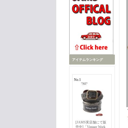
アイテムランキング
No.1
[JAMS実店舗にて販
売中]「Vintage Work