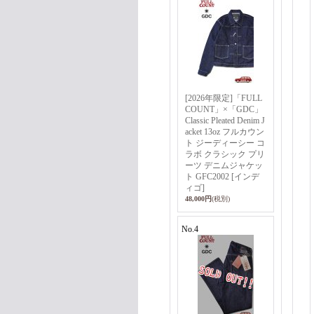
[2026年限定]「FULL
COUNT」×「GDC」
Classic Pleated Denim J
acket 13oz フルカウン
ト ジーディーシー コ
ラボ クラシック プリ
ーツ デニムジャケッ
ト GFC2002 [インデ
ィゴ]
48,000円
(税別)
No.4