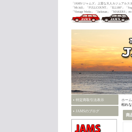
「JAMS/ジャムズ」上質な大人カジュ
「Mt.hill」「FULLCOUNT」「ILL180°」「Sug
「Vintage Works」「Jackman」「MAKERS」etc
特定商取引法表示
ホーム
枯れな
JAMSのブログ
商