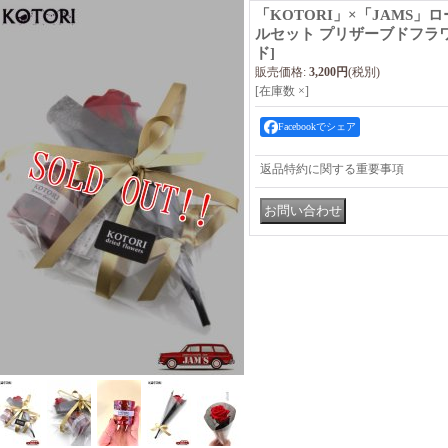
「KOTORI」×「JAMS」
ルセット プリザーブドフラワ
ド]
販売価格
:
3,200円
(税別)
[在庫数 ×]
Facebookでシェア
返品特約に関する重要事項