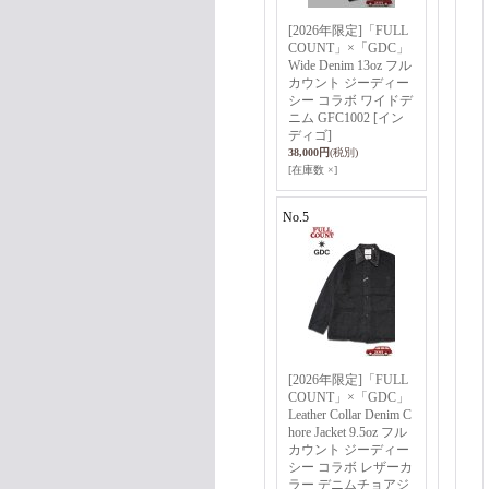
[2026年限定]「FULL
COUNT」×「GDC」
Wide Denim 13oz フル
カウント ジーディー
シー コラボ ワイドデ
ニム GFC1002 [イン
ディゴ]
38,000円
(税別)
[在庫数 ×]
No.5
[2026年限定]「FULL
COUNT」×「GDC」
Leather Collar Denim C
hore Jacket 9.5oz フル
カウント ジーディー
シー コラボ レザーカ
ラー デニムチョアジ