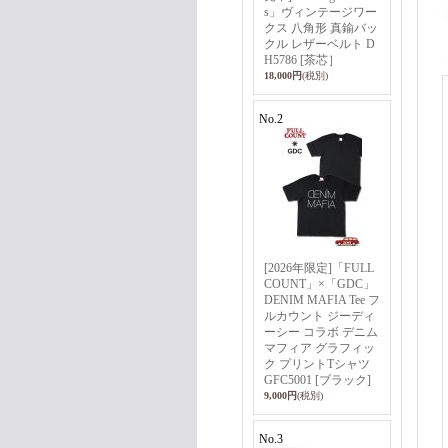
s」ヴィンテージワー
クス 八角形 真鍮バッ
クル レザーベルト D
H5786 [茶芯］
18,000円
(税別)
No.2
[2026年限定]「FULL
COUNT」×「GDC」
DENIM MAFIA Tee フ
ルカウント ジーディ
ーシー コラボ デニム
マフィア グラフィッ
ク プリントTシャツ
GFC5001 [ブラック]
9,000円
(税別)
No.3