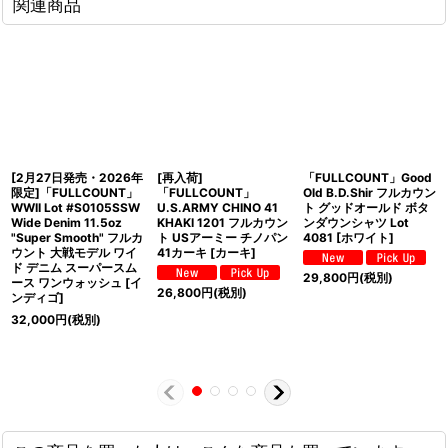
関連商品
[2月27日発売・2026年
[再入荷]
「FULLCOUNT」Good
限定]「FULLCOUNT」
「FULLCOUNT」
Old B.D.Shir フルカウン
WWII Lot #S0105SSW
U.S.ARMY CHINO 41
ト グッドオールド ボタ
Wide Denim 11.5oz
KHAKI 1201 フルカウン
ンダウンシャツ Lot
"Super Smooth" フルカ
ト USアーミー チノパン
4081 [ホワイト]
ウント 大戦モデル ワイ
41カーキ [カーキ]
ド デニム スーパースム
29,800
円
(税別)
ース ワンウォッシュ [イ
26,800
円
(税別)
ンディゴ]
32,000
円
(税別)