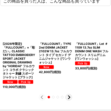
この商品を買った人は、こんな商品も買っています
[2026年限定]
「FULLCOUNT」TYPE
「FULLCOUNT」Lot ＃
「FULLCOUNT」×「彫
2nd DENIM JACKET
1109 13.7oz SLIM
だい」CLASSIC
2102W 13.7oz フルカウ
DENIM ONE WASH フル
TATTOO EMBROIDERY
ント タイプ セカンド デ
カウント スリムデニム
SPORT JACKET
ニムジャケット [ワンウ
[ワンウォッシュ]
ORIGINAL DRAWING
ォッシュ]
by "HORIDAI" フルカウ
33,800
円
(税別)
ント コラボ クラシック
42,800
円
(税別)
タトゥー 刺繍 スポーツ
ジャケット [ブラック]
110,000
円
(税別)