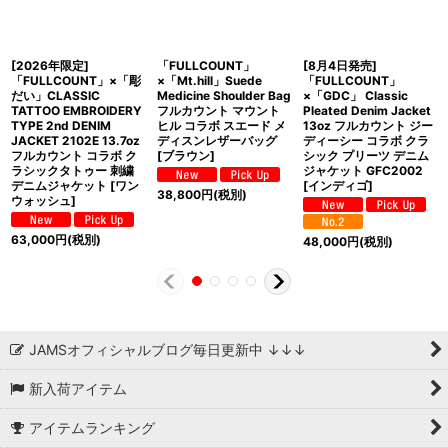
[2026年限定]
「FULLCOUNT」
[8月4日発売]
「FULLCOUNT」×「彫
×「Mt.hill」Suede
「FULLCOUNT」
だい」CLASSIC
Medicine Shoulder Bag
×「GDC」 Classic
TATTOO EMBROIDERY
フルカウント マウント
Pleated Denim Jacket
TYPE 2nd DENIM
ヒル コラボ スエード メ
13oz フルカウント ジー
JACKET 2102E 13.7oz
ディスンレザーバッグ
ディーシー コラボ クラ
フルカウント コラボ ク
[ブラウン]
シック プリーツ デニム
ラシックタトゥー 刺繍
ジャケット GFC2002
デニムジャケット [ワン
[インディゴ]
38,800
円
(税別)
ウォッシュ]
63,000
円
(税別)
48,000
円
(税別)
JAMSオフィシャルブログ毎日更新中 ↓↓↓
新入荷アイテム
アイテムランキング