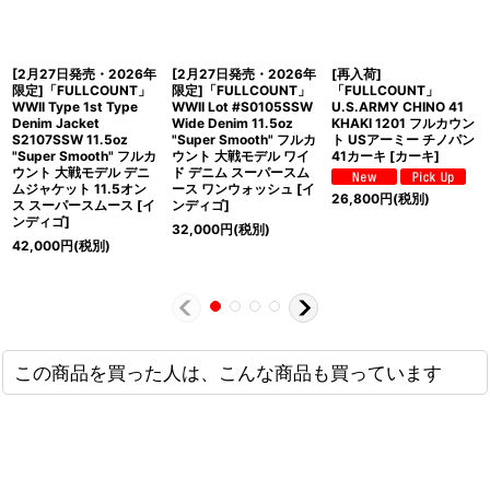
[2月27日発売・2026年
[2月27日発売・2026年
[再入荷]
限定]「FULLCOUNT」
限定]「FULLCOUNT」
「FULLCOUNT」
WWII Type 1st Type
WWII Lot #S0105SSW
U.S.ARMY CHINO 41
Denim Jacket
Wide Denim 11.5oz
KHAKI 1201 フルカウン
S2107SSW 11.5oz
"Super Smooth" フルカ
ト USアーミー チノパン
"Super Smooth" フルカ
ウント 大戦モデル ワイ
41カーキ [カーキ]
ウント 大戦モデル デニ
ド デニム スーパースム
ムジャケット 11.5オン
ース ワンウォッシュ [イ
26,800
円
(税別)
ス スーパースムース [イ
ンディゴ]
ンディゴ]
32,000
円
(税別)
42,000
円
(税別)
この商品を買った人は、こんな商品も買っています