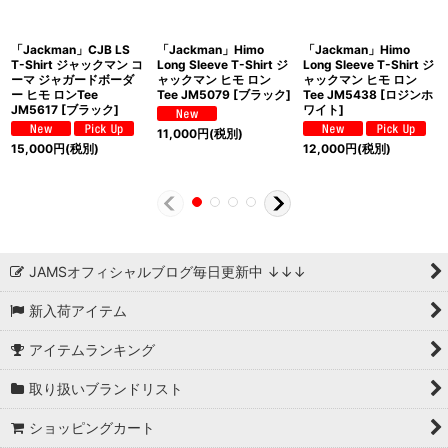
「Jackman」CJB LS
「Jackman」Himo
「Jackman」Himo
T-Shirt ジャックマン コ
Long Sleeve T-Shirt ジ
Long Sleeve T-Shirt ジ
ーマ ジャガードボーダ
ャックマン ヒモ ロン
ャックマン ヒモ ロン
ー ヒモ ロンTee
Tee JM5079 [ブラック]
Tee JM5438 [ロジンホ
JM5617 [ブラック]
ワイト]
11,000
円
(税別)
15,000
円
(税別)
12,000
円
(税別)
JAMSオフィシャルブログ毎日更新中 ↓↓↓
新入荷アイテム
アイテムランキング
取り扱いブランドリスト
ショッピングカート