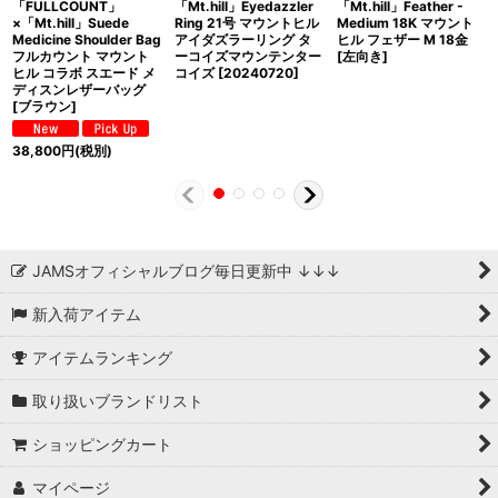
「FULLCOUNT」
「Mt.hill」Eyedazzler
「Mt.hill」Feather -
×「Mt.hill」Suede
Ring 21号 マウントヒル
Medium 18K マウント
Medicine Shoulder Bag
アイダズラーリング タ
ヒル フェザー M 18金
フルカウント マウント
ーコイズマウンテンター
[左向き]
ヒル コラボ スエード メ
コイズ [20240720]
ディスンレザーバッグ
[ブラウン]
38,800
円
(税別)
JAMSオフィシャルブログ毎日更新中 ↓↓↓
新入荷アイテム
アイテムランキング
取り扱いブランドリスト
ショッピングカート
マイページ