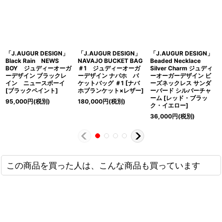
「J.AUGUR DESIGN」
「J.AUGUR DESIGN」
「J.AUGUR DESIGN」
Black Rain NEWS
NAVAJO BUCKET BAG
Beaded Necklace
BOY ジュディーオーガ
＃1 ジュディーオーガ
Silver Charm ジュディ
ーデザイン ブラックレ
ーデザイン ナバホ バ
ーオーガーデザイン ビ
イン ニュースボーイ
ケットバッグ ＃1 [ナバ
ーズネックレス サンダ
[ブラックペイント]
ホブランケット×レザー]
ーバード シルバーチャ
ーム [レッド・ブラッ
95,000
円
(税別)
180,000
円
(税別)
ク・イエロー]
36,000
円
(税別)
この商品を買った人は、こんな商品も買っています