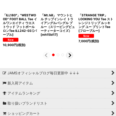
「ILL180°」"WESTWO
「Mt.hill」 マウントヒ
「STRANGE TRIP」
OD" FOOT BALL Tee イ
ル チップインレイ トラ
LOOKING YOU Tee スト
ルワンエイティ ウエス
イアングルバングル ブ
レンジトリップ ルッキ
トウッド フットボール
ルー（スリーピングビュ
ング ユー プリントTee
ロンTee ILL242-03 [パ
ーティーターコイズ）
[フローブルー]
ープル]
[mh15bl17]
7,000
円
(税別)
10,900
円
(税別)
JAMSオフィシャルブログ毎日更新中 ↓↓↓
新入荷アイテム
アイテムランキング
取り扱いブランドリスト
ショッピングカート