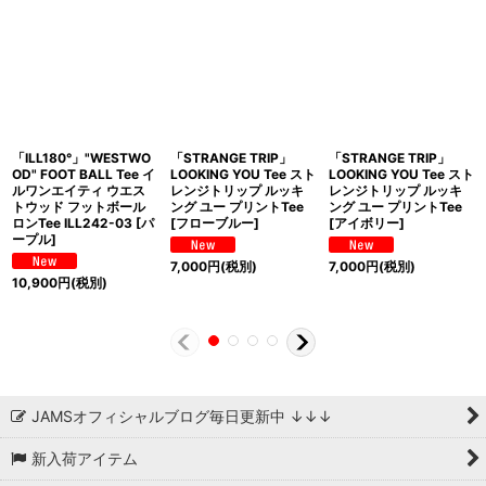
「ILL180°」"WESTWO
「STRANGE TRIP」
「STRANGE TRIP」
OD" FOOT BALL Tee イ
LOOKING YOU Tee スト
LOOKING YOU Tee スト
ルワンエイティ ウエス
レンジトリップ ルッキ
レンジトリップ ルッキ
トウッド フットボール
ング ユー プリントTee
ング ユー プリントTee
ロンTee ILL242-03 [パ
[フローブルー]
[アイボリー]
ープル]
7,000
円
(税別)
7,000
円
(税別)
10,900
円
(税別)
JAMSオフィシャルブログ毎日更新中 ↓↓↓
新入荷アイテム