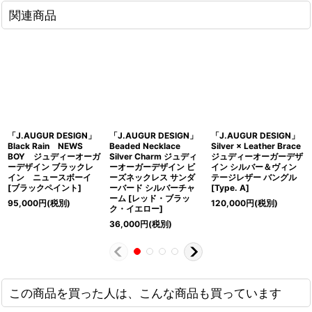
関連商品
「J.AUGUR DESIGN」
「J.AUGUR DESIGN」
「J.AUGUR DESIGN」
Black Rain NEWS
Beaded Necklace
Silver × Leather Brace
BOY ジュディーオーガ
Silver Charm ジュディ
ジュディーオーガーデザ
ーデザイン ブラックレ
ーオーガーデザイン ビ
イン シルバー＆ヴィン
イン ニュースボーイ
ーズネックレス サンダ
テージレザー バングル
[ブラックペイント]
ーバード シルバーチャ
[Type. A]
ーム [レッド・ブラッ
95,000
円
(税別)
120,000
円
(税別)
ク・イエロー]
36,000
円
(税別)
この商品を買った人は、こんな商品も買っています