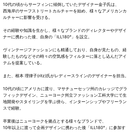
10代の頃からサーフィンに傾倒していたデザイナー金子氏は、
西海岸のサーフストリートカルチャーを始め、様々なアメリカンカ
ルチャーに影響を受ける。
その経験や知識を生かし、様々なブランドのディレクターやデザイ
ナーに携わった後、自身の「ILL180°」を設立。
ヴィンテージファッションにも精通しており、自身が見たもの、経
験したものなどその時々の空気感をフィルターに落とし込んだアイ
テムを提案している。
また、根本 理律子(ritz)氏がレディースラインのデザイナーを担当。
10代の頃にアメリカに渡り、マサチューセッツ州のカレッジでグラ
フィックデザイン、ニューヨーク州立ファッション工科大学にて生
地開発やスタイリングを学ぶ傍ら、インターンシップやフリーラン
スで経験。
卒業後はニューヨークを拠点とする様々なブランドで、
10年以上に渡って企画デザインに携わった後「ILL180°」に参加す