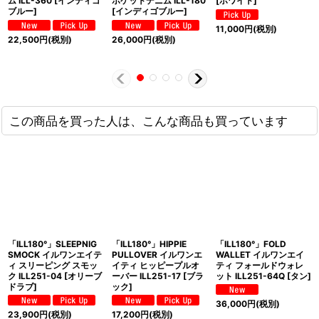
ム ILL-360 [インディゴ
ポケットデニム ILL-180
[ホワイト]
ブルー]
[インディゴブルー]
11,000
円
(税別)
22,500
円
(税別)
26,000
円
(税別)
この商品を買った人は、こんな商品も買っています
「ILL180°」SLEEPNIG
「ILL180°」HIPPIE
「ILL180°」FOLD
SMOCK イルワンエイテ
PULLOVER イルワンエ
WALLET イルワンエイ
ィ スリーピング スモッ
イティ ヒッピープルオ
ティ フォールドウォレ
ク ILL251-04 [オリーブ
ーバー ILL251-17 [ブラ
ット ILL251-64Q [タン]
ドラブ]
ック]
36,000
円
(税別)
23,900
円
(税別)
17,200
円
(税別)