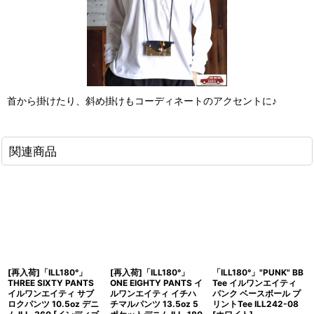
首から掛けたり、斜め掛けもコーディネートのアクセントに♪
関連商品
[再入荷]「ILL180°」
[再入荷]「ILL180°」
「ILL180°」"PUNK" BB
THREE SIXTY PANTS
ONE EIGHTY PANTS イ
Tee イルワンエイティ
イルワンエイティ サブ
ルワンエイティ イチハ
パンク ベースボール プ
ロクパンツ 10.5oz デニ
チマルパンツ 13.5oz 5
リントTee ILL242-08