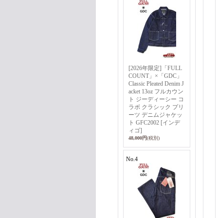
[2026年限定]「FULL
COUNT」×「GDC」
Classic Pleated Denim J
acket 13oz フルカウン
ト ジーディーシー コ
ラボ クラシック プリ
ーツ デニムジャケッ
ト GFC2002 [インデ
ィゴ]
48,000円
(税別)
No.4