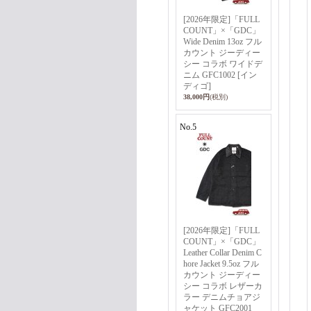
[2026年限定]「FULL
COUNT」×「GDC」
Wide Denim 13oz フル
カウント ジーディー
シー コラボ ワイドデ
ニム GFC1002 [イン
ディゴ]
38,000円
(税別)
No.5
[2026年限定]「FULL
COUNT」×「GDC」
Leather Collar Denim C
hore Jacket 9.5oz フル
カウント ジーディー
シー コラボ レザーカ
ラー デニムチョアジ
ャケット GFC2001