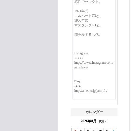
感性でセレクト。
1971年式
コルベットC3と、
1966年式
マスタングGTと、
猫を愛する40代。
Instagram
↓↓↓↓↓
https://www.instagram.com/
jamsfuku/
Blog
↓↓↓↓↓
http://ameblo.jp/jam-tfh/
カレンダー
2026年8月
次月»