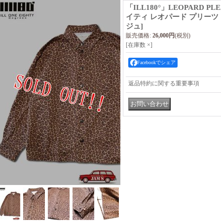
「ILL180°」LEOPARD PL
イティ レオパード プリーツ シャ
ジュ]
販売価格
:
26,000円
(税別)
[在庫数 ×]
Facebookでシェア
返品特約に関する重要事項