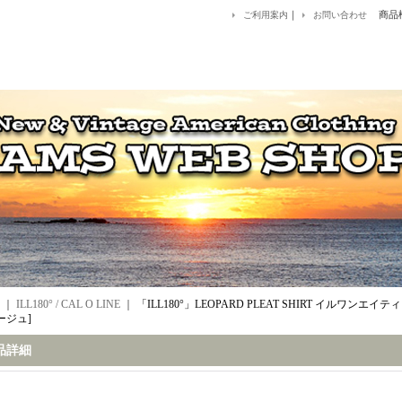
｜
商品
ご利用案内
お問い合わせ
｜
ILL180° / CAL O LINE
｜
「ILL180°」LEOPARD PLEAT SHIRT イルワンエイテ
ベージュ]
品詳細