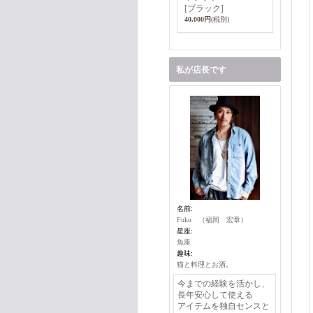
[ブラック]
40,000円
(税別)
私が店長です
名前:
Fuku （福岡 宏章）
星座:
魚座
趣味:
猫と料理とお酒。
今までの経験を活かし、
長年安心して使える
アイテムを独自センスと