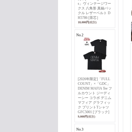
s」ヴィンテージワー
クス 八角形 真鍮バッ
クル レザーベルト D
H5786 [茶芯］
18,000円
(税別)
No.2
[2026年限定]「FULL
COUNT」×「GDC」
DENIM MAFIA Tee フ
ルカウント ジーディ
ーシー コラボ デニム
マフィア グラフィッ
ク プリントTシャツ
GFC5001 [ブラック]
9,000円
(税別)
No.3