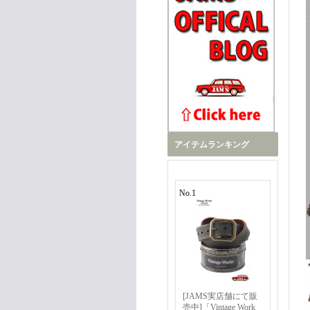
アイテムランキング
No.1
[JAMS実店舗にて販
売中]「Vintage Work