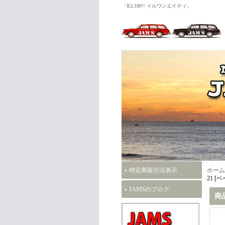
「ILL180°/ イルワンエイティ」
特定商取引法表示
ホーム
21 [
JAMSのブログ
商