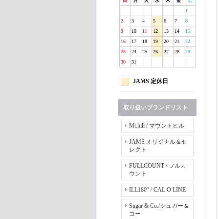
日
月
火
水
木
金
土
1
2
3
4
5
6
7
8
9
10
11
12
13
14
15
16
17
18
19
20
21
22
23
24
25
26
27
28
29
30
31
JAMS 定休日
取り扱いブランドリスト
Mt.hill / マウントヒル
JAMS オリジナル＆セ
レクト
FULLCOUNT / フルカ
ウント
ILL180° / CAL O LINE
Sugar & Co./シュガー＆
コー